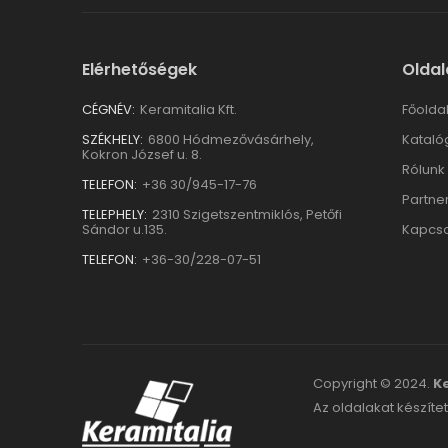
Elérhetőségek
Oldal
CÉGNÉV:
Keramitalia Kft.
Főolda
SZÉKHELY:
6800 Hódmezővásárhely,
Kataló
Kokron József u. 8.
Rólunk
TELEFON:
+36 30/945-17-76
Partne
TELEPHELY:
2310 Szigetszentmiklós, Petőfi
Sándor u.135.
Kapcso
TELEFON:
+36-30/228-07-51
Copyright © 2024.
Ke
Az oldalakat készítet