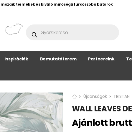
, mozaik termékek és kiváló minőségű fürdőszoba bútorok
Inspirációk
Bemutatóterem
Partnereink
Te
Újdonságok
TRISTAN
WALL LEAVES D
Ajánlott brutt