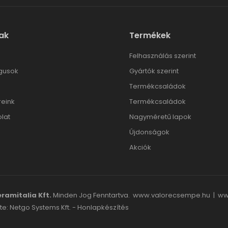
ak
Termékek
l
Felhasználás szerint
gusok
Gyártók szerint
Termékcsaládok
reink
Termékcsaládok
lat
Nagyméretű lapok
Újdonságok
Akciók
ramitalia Kft.
Minden Jog Fenntartva.
www.valorecsempe.hu
|
ww
te: Netgo Systems Kft. -
Honlapkészítés