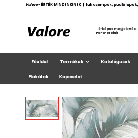
Valore
- ÉRTÉK MINDENKINEK | fali csempék, padlólapok
Térképes megjelenés::
Partnereink
Főoldal
Termékek
Katalógusok
Plakátok
Kapcsolat