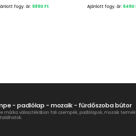
jánlott fogy. ár:
6890
Ft
Ajánlott fogy. ár:
6490
pe - padlólap - mozaik - fürdőszoba bútor
re márka választékában fali csempék, padlólapok, mozaik termék
találhatók.