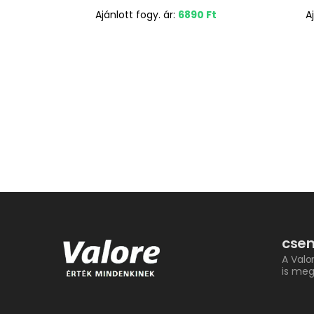
Ajánlott fogy. ár:
6890
Ft
A
csem
A Valo
is meg