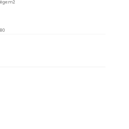
sége:m2
.80