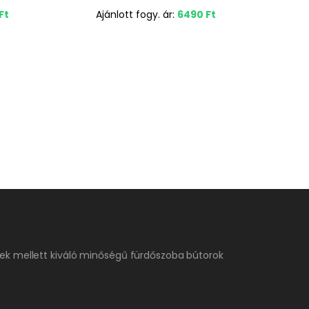
Ft
Ajánlott fogy. ár:
6490
Ft
A
ek mellett kiváló minőségű fürdőszoba bútorok