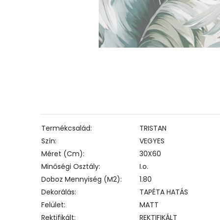
Termékcsalád
TRISTAN
Szín
VEGYES
Méret (cm)
30X60
Minőségi Osztály
I.o.
Doboz Mennyiség (m2)
1.80
Dekorálás
TAPÉTA HATÁS
Felület
MATT
Rektifikált
REKTIFIKÁLT