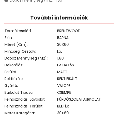
Doboz mennyiség (m2): 1.80
További információk
Termékcsalád
BRENTWOOD
Szín
BARNA
Méret (cm)
30X60
Minőségi Osztály
I.o.
Doboz Mennyiség (m2)
1.80
Dekorálás
FA HATÁS
Felület
MATT
Rektifikált
REKTIFIKÁLT
Gyártó
VALORE
Burkolat Típusa
CSEMPE
Felhasználási Javaslat
FÜRDŐSZOBAI BURKOLAT
Felhasználási Terület
BELTÉR
Méret Kategória
30X60