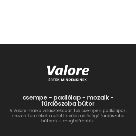
csempe - padlólap - mozaik -
fürdőszoba bútor
A Valore márka választékában fali csempék, padlólapok,
mozaik termékek mellett kiváló minőségű fürdőszoba
bútorok is megtalálhatók.