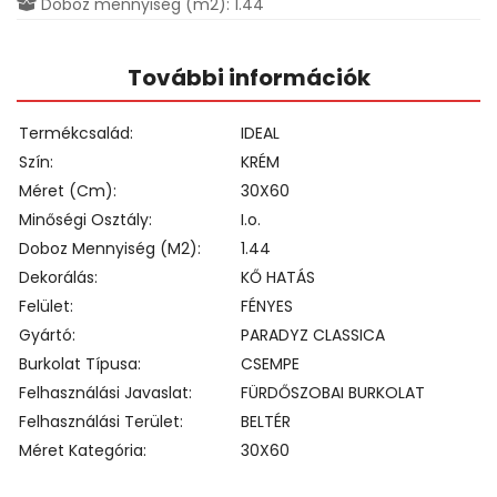
Doboz mennyiség (m2): 1.44
További információk
Termékcsalád
IDEAL
Szín
KRÉM
Méret (cm)
30X60
Minőségi Osztály
I.o.
Doboz Mennyiség (m2)
1.44
Dekorálás
KŐ HATÁS
Felület
FÉNYES
Gyártó
PARADYZ CLASSICA
Burkolat Típusa
CSEMPE
Felhasználási Javaslat
FÜRDŐSZOBAI BURKOLAT
Felhasználási Terület
BELTÉR
Méret Kategória
30X60