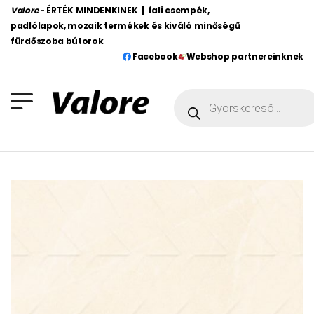
Valore
- ÉRTÉK MINDENKINEK | fali csempék,
padlólapok, mozaik termékek és kiváló minőségű
fürdőszoba bútorok
Facebook
Webshop partnereinknek