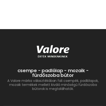
csempe - padlólap - mozaik -
fürdőszoba bútor
A Valore márka választékában fali csempék, padlólapok,
mozaik termékek mellett kiváló minőségű fürdőszoba
bútorok is megtalálhatók.