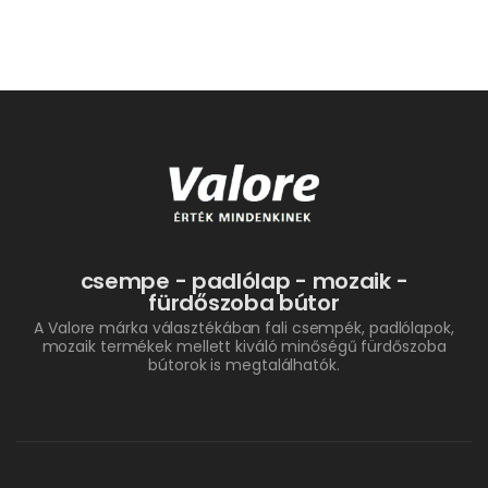
csempe - padlólap - mozaik -
fürdőszoba bútor
A Valore márka választékában fali csempék, padlólapok,
mozaik termékek mellett kiváló minőségű fürdőszoba
bútorok is megtalálhatók.