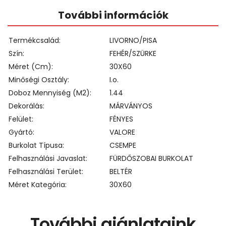
További információk
Termékcsalád
LIVORNO/PISA
Szín
FEHÉR/SZÜRKE
Méret (cm)
30X60
Minőségi Osztály
I.o.
Doboz Mennyiség (m2)
1.44
Dekorálás
MÁRVÁNYOS
Felület
FÉNYES
Gyártó
VALORE
Burkolat Típusa
CSEMPE
Felhasználási Javaslat
FÜRDŐSZOBAI BURKOLAT
Felhasználási Terület
BELTÉR
Méret Kategória
30X60
További ajánlataink