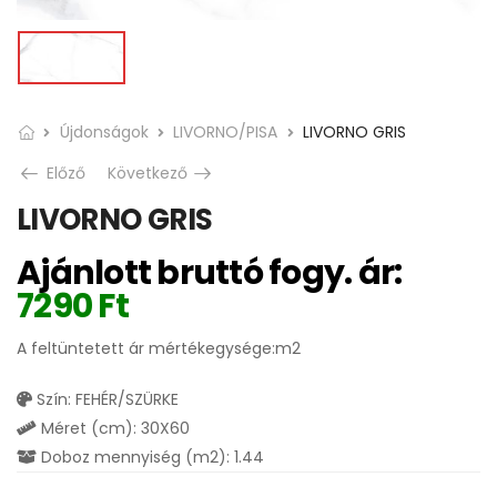
Újdonságok
LIVORNO/PISA
LIVORNO GRIS
Előző
Következő
LIVORNO GRIS
Ajánlott bruttó fogy. ár:
7290
Ft
A feltüntetett ár mértékegysége:m2
Szín: FEHÉR/SZÜRKE
Méret (cm): 30X60
Doboz mennyiség (m2): 1.44