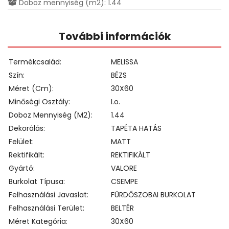
Doboz mennyiség (m2): 1.44
További információk
Termékcsalád
MELISSA
Szín
BÉZS
Méret (cm)
30X60
Minőségi Osztály
I.o.
Doboz Mennyiség (m2)
1.44
Dekorálás
TAPÉTA HATÁS
Felület
MATT
Rektifikált
REKTIFIKÁLT
Gyártó
VALORE
Burkolat Típusa
CSEMPE
Felhasználási Javaslat
FÜRDŐSZOBAI BURKOLAT
Felhasználási Terület
BELTÉR
Méret Kategória
30X60