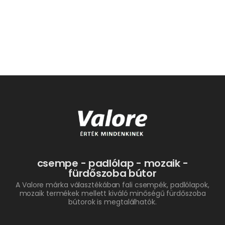
csempe - padlólap - mozaik -
fürdőszoba bútor
A Valore márka választékában fali csempék, padlólapok,
mozaik termékek mellett kiváló minőségű fürdőszoba
bútorok is megtalálhatók.