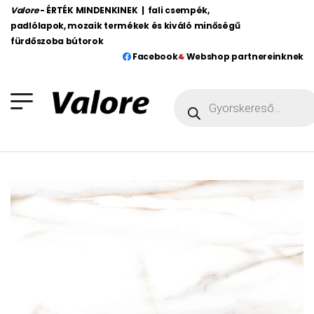
Valore
- ÉRTÉK MINDENKINEK | fali csempék,
padlólapok, mozaik termékek és kiváló minőségű
fürdőszoba bútorok
Facebook
Webshop partnereinknek