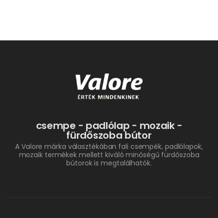
csempe - padlólap - mozaik -
fürdőszoba bútor
A Valore márka választékában fali csempék, padlólapok,
mozaik termékek mellett kiváló minőségű fürdőszoba
bútorok is megtalálhatók.