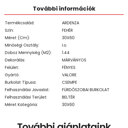
További információk
Termékcsalád
ARDENZA
Szín
FEHÉR
Méret (cm)
30X60
Minőségi Osztály
I.o.
Doboz Mennyiség (m2)
1.44
Dekorálás
MÁRVÁNYOS
Felület
FÉNYES
Gyártó
VALORE
Burkolat Típusa
CSEMPE
Felhasználási Javaslat
FÜRDŐSZOBAI BURKOLAT
Felhasználási Terület
BELTÉR
Méret Kategória
30X60
További ajánlataink