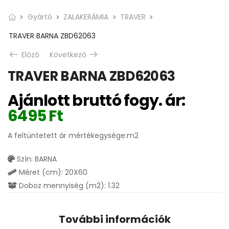
Gyártó
ZALAKERÁMIA
TRAVER
TRAVER BARNA ZBD62063
Előző
Következő
TRAVER BARNA ZBD62063
Ajánlott bruttó fogy. ár:
6495
Ft
A feltüntetett ár mértékegysége:m2
Szín: BARNA
Méret (cm): 20X60
Doboz mennyiség (m2): 1.32
További információk