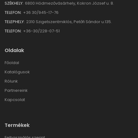
SZÉKHELY:
6800 Hódmezővásárhely, Kokron József u. 8.
TELEFON:
+36 30/945-17-76
TELEPHELY:
2310 Szigetszentmiklós, Petőfi Sándor u.135.
TELEFON:
+36-30/228-07-51
Oldalak
Főoldal
Katalógusok
Rólunk
Partnereink
Kapcsolat
Termékek
Felhasználás szerint