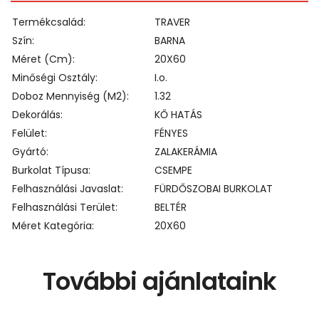
Termékcsalád
TRAVER
Szín
BARNA
Méret (cm)
20X60
Minőségi Osztály
I.o.
Doboz Mennyiség (m2)
1.32
Dekorálás
KŐ HATÁS
Felület
FÉNYES
Gyártó
ZALAKERÁMIA
Burkolat Típusa
CSEMPE
Felhasználási Javaslat
FÜRDŐSZOBAI BURKOLAT
Felhasználási Terület
BELTÉR
Méret Kategória
20X60
További ajánlataink