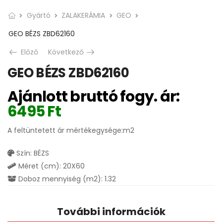
Gyártó
ZALAKERÁMIA
GEO
GEO BÉZS ZBD62160
Előző
Következő
GEO BÉZS ZBD62160
Ajánlott bruttó fogy. ár:
6495
Ft
A feltüntetett ár mértékegysége:m2
Szín: BÉZS
Méret (cm): 20X60
Doboz mennyiség (m2): 1.32
További információk