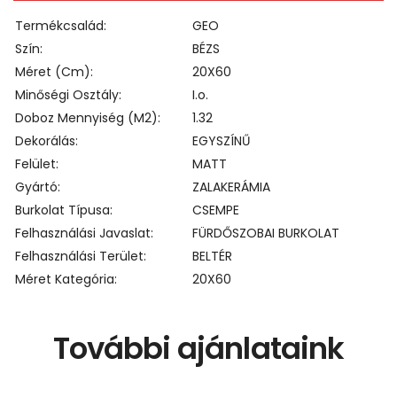
Termékcsalád
GEO
Szín
BÉZS
Méret (cm)
20X60
Minőségi Osztály
I.o.
Doboz Mennyiség (m2)
1.32
Dekorálás
EGYSZÍNŰ
Felület
MATT
Gyártó
ZALAKERÁMIA
Burkolat Típusa
CSEMPE
Felhasználási Javaslat
FÜRDŐSZOBAI BURKOLAT
Felhasználási Terület
BELTÉR
Méret Kategória
20X60
További ajánlataink