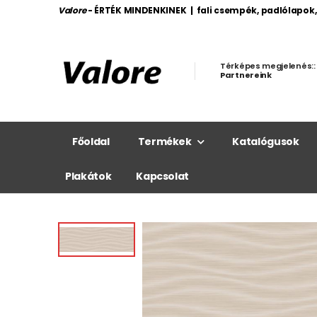
Valore
- ÉRTÉK MINDENKINEK | fali csempék, padlólapok
Térképes megjelenés::
Partnereink
Főoldal
Termékek
Katalógusok
Plakátok
Kapcsolat