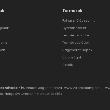
ak
Termékek
l
Felhasználás szerint
gusok
Gyártók szerint
Termékcsaládok
reink
Termékcsaládok
lat
Nagyméretű lapok
Újdonságok
Akciók
ramitalia Kft.
Minden Jog Fenntartva.
www.valorecsempe.hu
|
ww
te: Netgo Systems Kft. -
Honlapkészítés