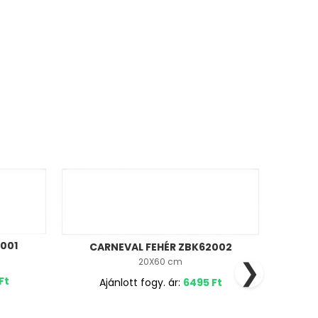
001
CAR
CARNEVAL FEHÉR ZBK62002
❯
20X60 cm
Ft
Ajánlott fogy. ár:
6495
Ft
A