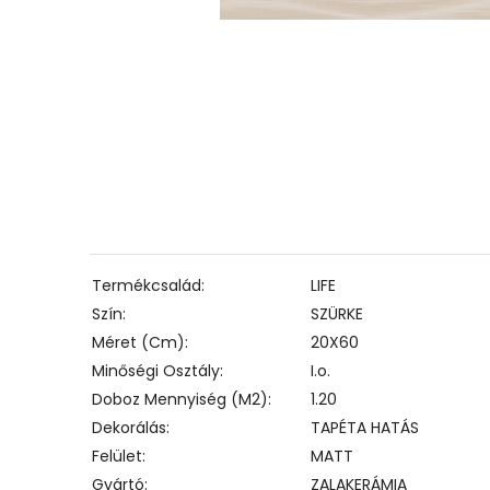
Termékcsalád
LIFE
Szín
SZÜRKE
Méret (cm)
20X60
Minőségi Osztály
I.o.
Doboz Mennyiség (m2)
1.20
Dekorálás
TAPÉTA HATÁS
Felület
MATT
Gyártó
ZALAKERÁMIA