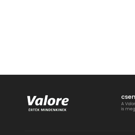
csem
A Valo
is meg