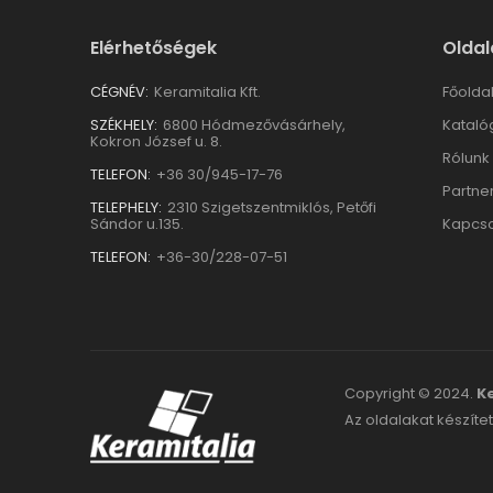
Elérhetőségek
Oldal
CÉGNÉV:
Keramitalia Kft.
Főolda
SZÉKHELY:
6800 Hódmezővásárhely,
Kataló
Kokron József u. 8.
Rólunk
TELEFON:
+36 30/945-17-76
Partne
TELEPHELY:
2310 Szigetszentmiklós, Petőfi
Sándor u.135.
Kapcso
TELEFON:
+36-30/228-07-51
Copyright © 2024.
Ke
Az oldalakat készítet