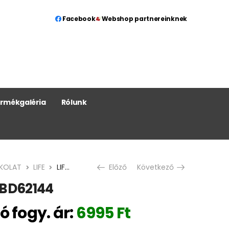
Facebook
Webshop partnereinknek
rmékgaléria
Rólunk
RKOLAT
LIFE
LIFE BARNA 3D ZBD62144
Előző
Következő
ZBD62144
ó fogy. ár:
6995
Ft