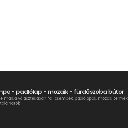
pe - padlólap - mozaik - fürdőszoba bútor
re márka választékában fali csempék, padlólapok, mozaik termék
találhatók.