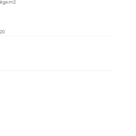
sége:m2
.20