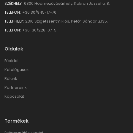
SZÉKHELY:
6800 Hódmezővásárhely, Kokron József u. 8.
TELEFON:
+36 30/945-17-76
TELEPHELY:
2310 Szigetszentmiklós, Petőfi Sándor u.135.
TELEFON:
+36-30/228-07-51
Oldalak
Főoldal
Katalógusok
Rólunk
Partnereink
Kapcsolat
Termékek
Felhasználás szerint