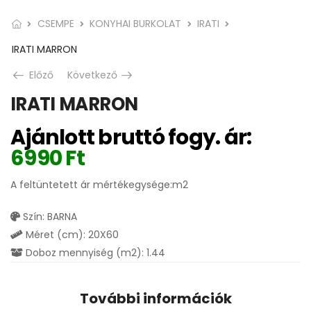
CSEMPE
KONYHAI BURKOLAT
IRATI
IRATI MARRON
Előző
Következő
IRATI MARRON
Ajánlott bruttó fogy. ár:
6990
Ft
A feltüntetett ár mértékegysége:m2
Szín: BARNA
Méret (cm): 20X60
Doboz mennyiség (m2): 1.44
További információk