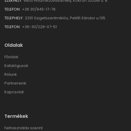
SZÉKHELY:
6800 Hódmezővásárhely, Kokron József u. 8.
TELEFON:
+36 30/945-17-76
TELEPHELY:
2310 Szigetszentmiklós, Petőfi Sándor u.135.
TELEFON:
+36-30/228-07-51
Oldalak
Főoldal
Katalógusok
Rólunk
Partnereink
Kapcsolat
Termékek
Felhasználás szerint