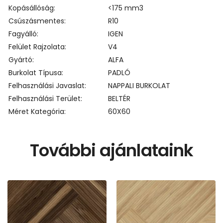
Kopásállóság
<175 mm3
Csúszásmentes
R10
Fagyálló
IGEN
Felület Rajzolata
V4
Gyártó
ALFA
Burkolat Típusa
PADLÓ
Felhasználási Javaslat
NAPPALI BURKOLAT
Felhasználási Terület
BELTÉR
Méret Kategória
60X60
További ajánlataink