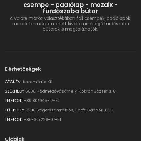
csempe - padlólap - mozaik -
fürdőszoba bútor
A Valore márka választékában fali csempék, padlólapok,
mozaik termékek mellett kiváló minőségű fürdőszoba
bútorok is megtalálhatók.
Elérhetőségek
CÉGNÉV:
Keramitalia Kft.
SZÉKHELY:
6800 Hódmezővásárhely, Kokron József u. 8.
TELEFON:
+36 30/945-17-76
TELEPHELY:
2310 Szigetszentmiklós, Petőfi Sándor u.135.
TELEFON:
+36-30/228-07-51
Oldalak