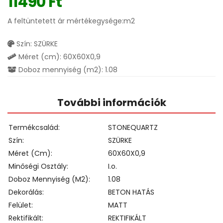
11490
Ft
A feltüntetett ár mértékegysége:m2
Szín: SZÜRKE
Méret (cm): 60X60X0,9
Doboz mennyiség (m2): 1.08
További információk
Termékcsalád
STONEQUARTZ
Szín
SZÜRKE
Méret (cm)
60X60X0,9
Minőségi Osztály
I.o.
Doboz Mennyiség (m2)
1.08
Dekorálás
BETON HATÁS
Felület
MATT
Rektifikált
REKTIFIKÁLT