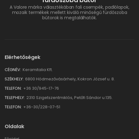
A Valore márka választékában fali csempék, padlólapok,
mozaik termékek mellett kiváló minőségű fürdőszoba
bútorok is megtalálhatók.
Elérhetőségek
CÉGNÉV:
Keramitalia Kft.
SZÉKHELY:
6800 Hódmezővásárhely, Kokron József u. 8.
TELEFON:
+36 30/945-17-76
TELEPHELY:
2310 Szigetszentmiklós, Petőfi Sándor u.135.
TELEFON:
+36-30/228-07-51
Oldalak
Főoldal