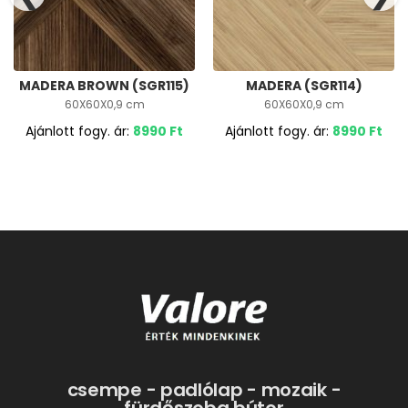
MADERA BROWN (SGR115)
MADERA (SGR114)
60X60X0,9 cm
60X60X0,9 cm
Ajánlott fogy. ár:
8990
Ft
Ajánlott fogy. ár:
8990
Ft
csempe - padlólap - mozaik -
fürdőszoba bútor