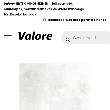
Valore
- ÉRTÉK MINDENKINEK | fali csempék,
padlólapok, mozaik termékek és kiváló minőségű
fürdőszoba bútorok
Facebook
Webshop partnereinknek