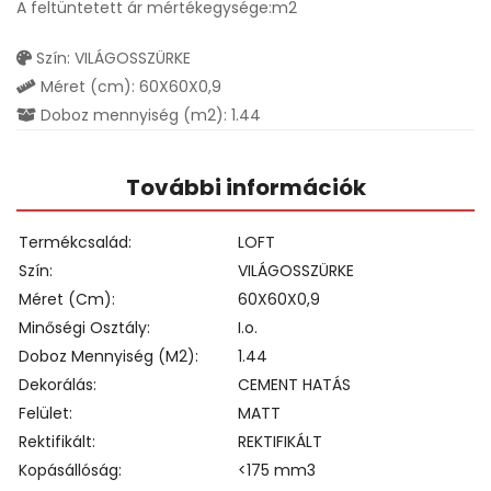
A feltüntetett ár mértékegysége:m2
Szín: VILÁGOSSZÜRKE
Méret (cm): 60X60X0,9
Doboz mennyiség (m2): 1.44
További információk
Termékcsalád
LOFT
Szín
VILÁGOSSZÜRKE
Méret (cm)
60X60X0,9
Minőségi Osztály
I.o.
Doboz Mennyiség (m2)
1.44
Dekorálás
CEMENT HATÁS
Felület
MATT
Rektifikált
REKTIFIKÁLT
Kopásállóság
<175 mm3