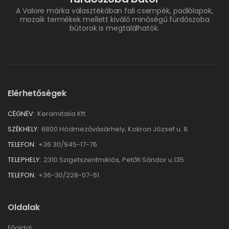
A Valore márka választékában fali csempék, padlólapok,
mozaik termékek mellett kiváló minőségű fürdőszoba
bútorok is megtalálhatók.
Elérhetőségek
CÉGNÉV:
Keramitalia Kft.
SZÉKHELY:
6800 Hódmezővásárhely, Kokron József u. 8.
TELEFON:
+36 30/945-17-76
TELEPHELY:
2310 Szigetszentmiklós, Petőfi Sándor u.135.
TELEFON:
+36-30/228-07-51
Oldalak
Főoldal