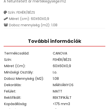
A feltüntetett ár mértékegysége:m2
Szín: FEHÉR/BÉZS
Méret (cm): 60X60X0,9
Doboz mennyiség (m2): 1.08
További információk
Termékcsalád
CANOVA
Szín
FEHÉR/BÉZS
Méret (cm)
60X60X0,9
Minőségi Osztály
I.o.
Doboz Mennyiség (m2)
1.08
Dekorálás
MÁRVÁNYOS
Felület
MATT
Rektifikált
REKTIFIKÁLT
Kopásállóság
<175 mm3