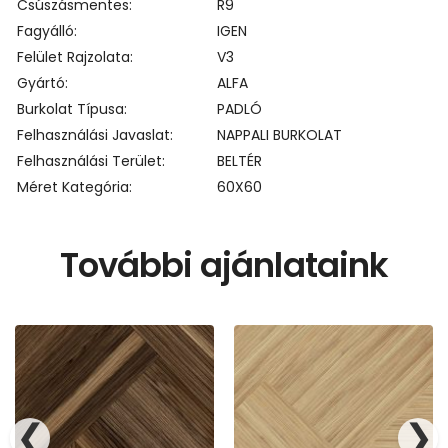
Csúszásmentes
R9
Fagyálló
IGEN
Felület Rajzolata
V3
Gyártó
ALFA
Burkolat Típusa
PADLÓ
Felhasználási Javaslat
NAPPALI BURKOLAT
Felhasználási Terület
BELTÉR
Méret Kategória
60X60
További ajánlataink
❮
❯