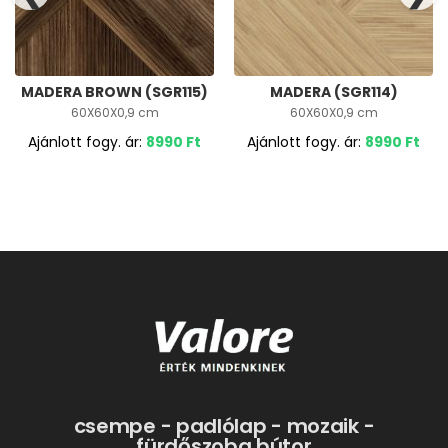
MADERA BROWN (SGR115)
MADERA (SGR114)
60X60X0,9 cm
60X60X0,9 cm
Ajánlott fogy. ár:
8990
Ft
Ajánlott fogy. ár:
8990
Ft
csempe - padlólap - mozaik -
fürdőszoba bútor