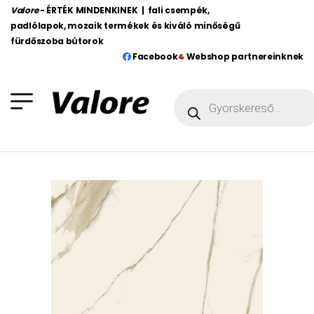
Valore
- ÉRTÉK MINDENKINEK | fali csempék,
padlólapok, mozaik termékek és kiváló minőségű
fürdőszoba bútorok
Facebook
Webshop partnereinknek