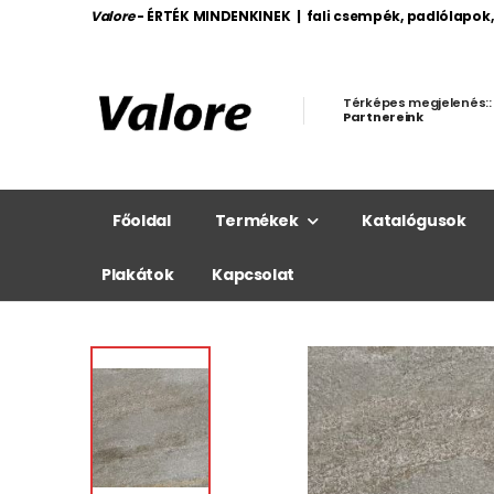
Valore
- ÉRTÉK MINDENKINEK | fali csempék, padlólapok
Térképes megjelenés::
Partnereink
Főoldal
Termékek
Katalógusok
Plakátok
Kapcsolat