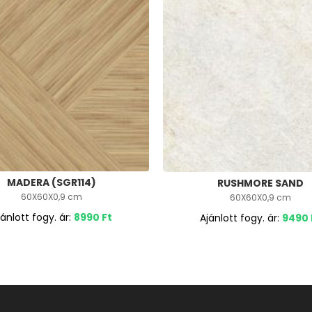
MADERA (SGR114)
RUSHMORE SAND
60X60X0,9 cm
60X60X0,9 cm
jánlott fogy. ár:
8990
Ft
Ajánlott fogy. ár:
9490