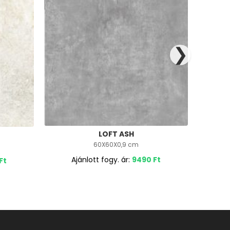
❯
LOFT ASH
60X60X0,9 cm
Ajánlott fogy. ár:
9490
Ft
A
Ft