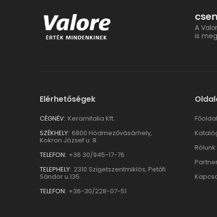
csem
A Valo
is meg
Elérhetőségek
Oldal
CÉGNÉV:
Keramitalia Kft.
Főolda
SZÉKHELY:
6800 Hódmezővásárhely,
Kataló
Kokron József u. 8.
Rólunk
TELEFON:
+36 30/945-17-76
Partne
TELEPHELY:
2310 Szigetszentmiklós, Petőfi
Sándor u.135.
Kapcso
TELEFON:
+36-30/228-07-51