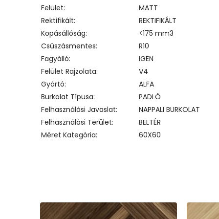
Felület
MATT
Rektifikált
REKTIFIKÁLT
Kopásállóság
<175 mm3
Csúszásmentes
R10
Fagyálló
IGEN
Felület Rajzolata
V4
Gyártó
ALFA
Burkolat Típusa
PADLÓ
Felhasználási Javaslat
NAPPALI BURKOLAT
Felhasználási Terület
BELTÉR
Méret Kategória
60X60