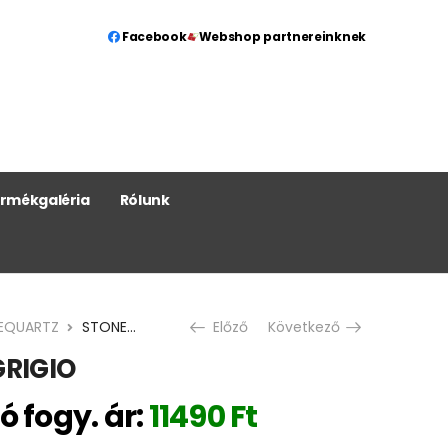
Facebook
Webshop partnereinknek
rmékgaléria
Rólunk
EQUARTZ
STONEQUARTZ GRIGIO
Előző
Következő
RIGIO
ó fogy. ár:
11490
Ft