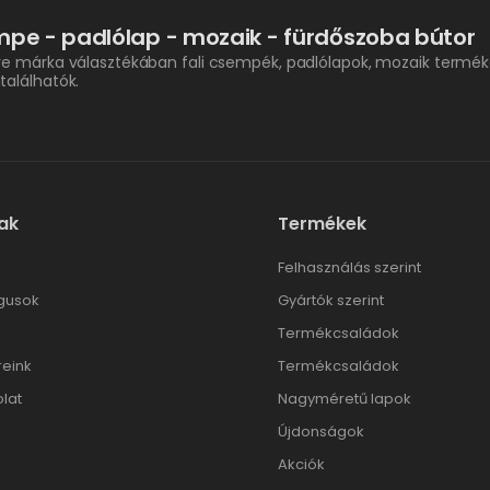
pe - padlólap - mozaik - fürdőszoba bútor
re márka választékában fali csempék, padlólapok, mozaik termék
találhatók.
ak
Termékek
l
Felhasználás szerint
gusok
Gyártók szerint
Termékcsaládok
reink
Termékcsaládok
lat
Nagyméretű lapok
Újdonságok
Akciók