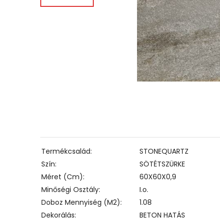
Termékcsalád
STONEQUARTZ
Szín
SÖTÉTSZÜRKE
Méret (cm)
60X60X0,9
Minőségi Osztály
I.o.
Doboz Mennyiség (m2)
1.08
Dekorálás
BETON HATÁS