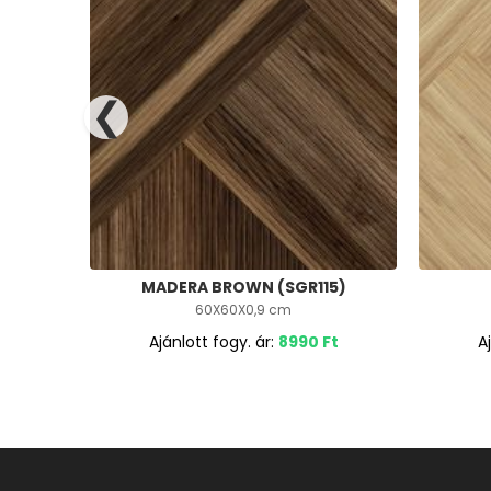
❮
MADERA BROWN (SGR115)
60X60X0,9 cm
Ajánlott fogy. ár:
8990
Ft
A