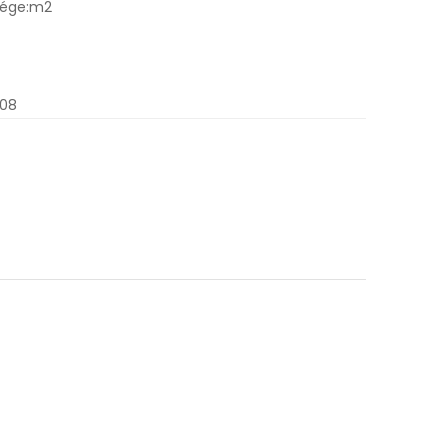
sége:m2
.08