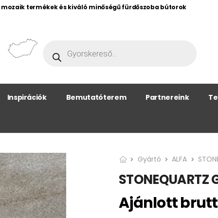
, mozaik termékek és kiváló minőségű fürdőszoba bútorok
Inspirációk
Bemutatóterem
Partnereink
Te
Gyártó
ALFA
STON
STONEQUARTZ G
Ajánlott brutt