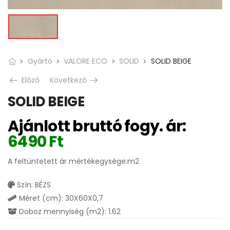
Gyártó
VALORE ECO
SOLID
SOLID BEIGE
Előző
Következő
SOLID BEIGE
Ajánlott bruttó fogy. ár:
6490
Ft
A feltüntetett ár mértékegysége:m2
Szín: BÉZS
Méret (cm): 30X60X0,7
Doboz mennyiség (m2): 1.62