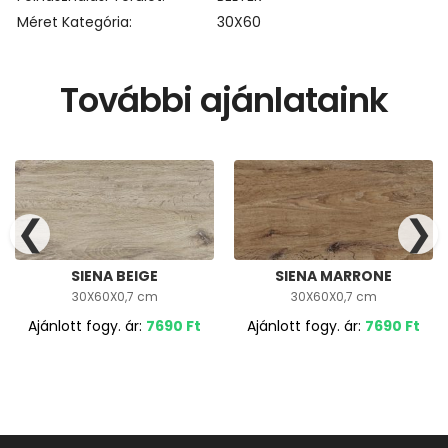
Méret Kategória
30X60
További ajánlataink
❮
❯
SIENA BEIGE
SIENA MARRONE
30X60X0,7 cm
30X60X0,7 cm
Ajánlott fogy. ár:
7690
Ft
Ajánlott fogy. ár:
7690
Ft