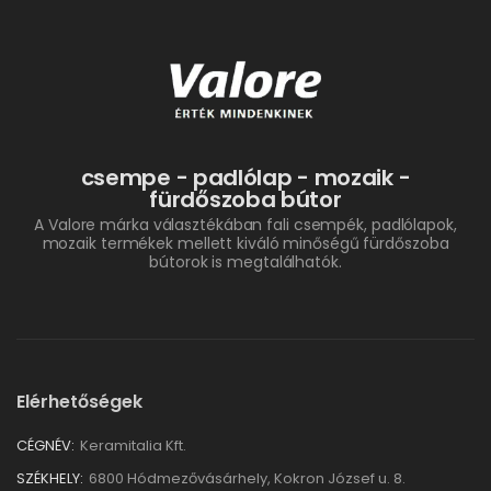
csempe - padlólap - mozaik -
fürdőszoba bútor
A Valore márka választékában fali csempék, padlólapok,
mozaik termékek mellett kiváló minőségű fürdőszoba
bútorok is megtalálhatók.
Elérhetőségek
CÉGNÉV:
Keramitalia Kft.
SZÉKHELY:
6800 Hódmezővásárhely, Kokron József u. 8.