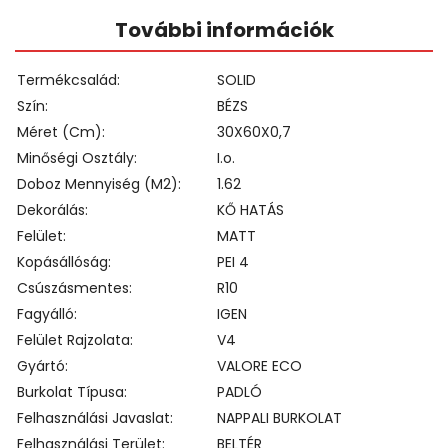
További információk
Termékcsalád
SOLID
Szín
BÉZS
Méret (cm)
30X60X0,7
Minőségi Osztály
I.o.
Doboz Mennyiség (m2)
1.62
Dekorálás
KŐ HATÁS
Felület
MATT
Kopásállóság
PEI 4
Csúszásmentes
R10
Fagyálló
IGEN
Felület Rajzolata
V4
Gyártó
VALORE ECO
Burkolat Típusa
PADLÓ
Felhasználási Javaslat
NAPPALI BURKOLAT
Felhasználási Terület
BELTÉR