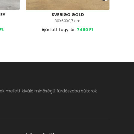
REY
SVERIGO GOLD
30X60X0,7 cm
Ft
Ajánlott fogy. ár:
7490
Ft
A
ek mellett kiváló minőségű fürdőszoba bútorok