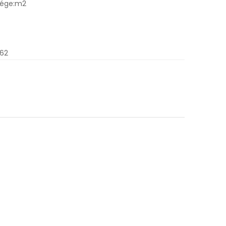
sége:m2
.62