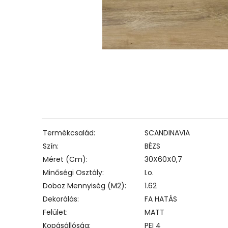
Termékcsalád
SCANDINAVIA
Szín
BÉZS
Méret (cm)
30X60X0,7
Minőségi Osztály
I.o.
Doboz Mennyiség (m2)
1.62
Dekorálás
FA HATÁS
Felület
MATT
Kopásállóság
PEI 4