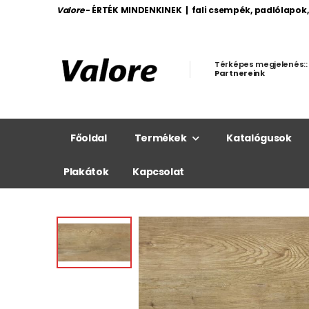
Valore
- ÉRTÉK MINDENKINEK | fali csempék, padlólapok
Térképes megjelenés::
Partnereink
Főoldal
Termékek
Katalógusok
Plakátok
Kapcsolat