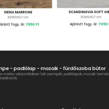
SCANDINAVIA SOFT G
SIENA MARRONE
30X60X0,7 cm
30X60X0,7 cm
Ajánlott fogy. ár:
7090
jánlott fogy. ár:
7690
Ft
pe - padlólap - mozaik - fürdőszoba bútor
re márka választékában fali csempék, padlólapok, mozaik termék
találhatók.