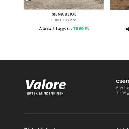
SIENA BEIGE
30X60X0,7 cm
Ajánlott fogy. ár:
7690
Ft
A
csem
A Valo
is meg