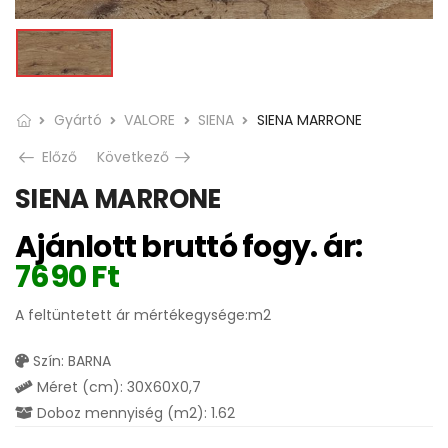
Gyártó
VALORE
SIENA
SIENA MARRONE
Előző
Következő
SIENA MARRONE
Ajánlott bruttó fogy. ár:
7690
Ft
A feltüntetett ár mértékegysége:m2
Szín: BARNA
Méret (cm): 30X60X0,7
Doboz mennyiség (m2): 1.62