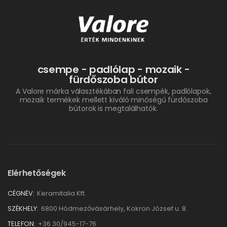
csempe - padlólap - mozaik -
fürdőszoba bútor
A Valore márka választékában fali csempék, padlólapok,
mozaik termékek mellett kiváló minőségű fürdőszoba
bútorok is megtalálhatók.
Elérhetőségek
CÉGNÉV:
Keramitalia Kft.
SZÉKHELY:
6800 Hódmezővásárhely, Kokron József u. 8.
TELEFON:
+36 30/945-17-76