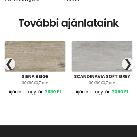
További ajánlataink
❮
❯
SIENA BEIGE
SCANDINAVIA SOFT GREY
30X60X0,7 cm
30X60X0,7 cm
Ajánlott fogy. ár:
7690
Ft
Ajánlott fogy. ár:
7090
Ft