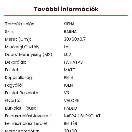
További információk
Termékcsalád
SIENA
Szín
BARNA
Méret (cm)
30X60X0,7
Minőségi Osztály
I.o.
Doboz Mennyiség (m2)
1.62
Dekorálás
FA HATÁS
Felület
MATT
Kopásállóság
PEI 4
Fagyálló
IGEN
Felület Rajzolata
V3
Gyártó
VALORE
Burkolat Típusa
PADLÓ
Felhasználási Javaslat
NAPPALI BURKOLAT
Felhasználási Terület
BELTÉR
Méret Kategória
30X60