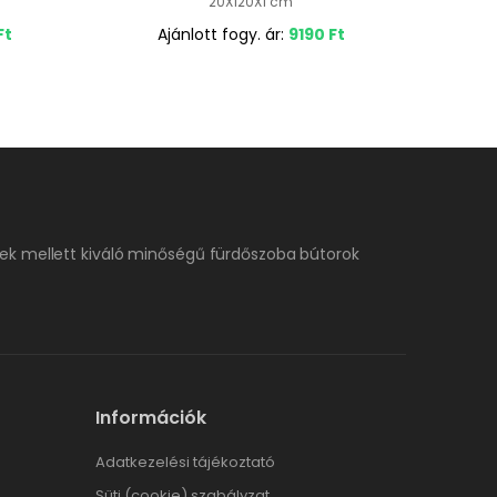
20X120X1 cm
Ft
Ajánlott fogy. ár:
9190
Ft
ek mellett kiváló minőségű fürdőszoba bútorok
Információk
Adatkezelési tájékoztató
Süti (cookie) szabályzat