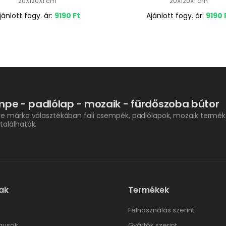
20X120X1 cm
20X120X1 cm
jánlott fogy. ár:
9190
Ft
Ajánlott fogy. ár:
9190
pe - padlólap - mozaik - fürdőszoba bútor
re márka választékában fali csempék, padlólapok, mozaik termék
találhatók.
ak
Termékek
l
Felhasználás szerint
gusok
Gyártók szerint