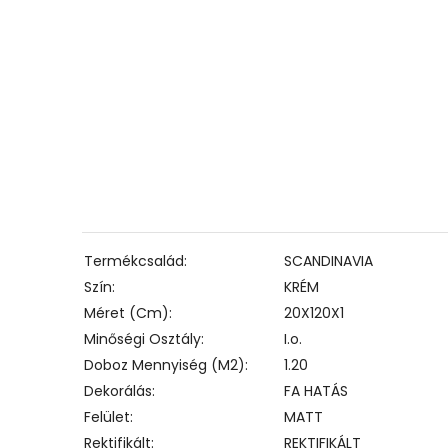
Termékcsalád
SCANDINAVIA
Szín
KRÉM
Méret (cm)
20X120X1
Minőségi Osztály
I.o.
Doboz Mennyiség (m2)
1.20
Dekorálás
FA HATÁS
Felület
MATT
Rektifikált
REKTIFIKÁLT