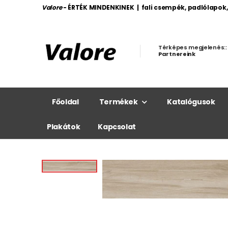
Valore
- ÉRTÉK MINDENKINEK | fali csempék, padlólapok
Térképes megjelenés::
Partnereink
Főoldal
Termékek
Katalógusok
Plakátok
Kapcsolat