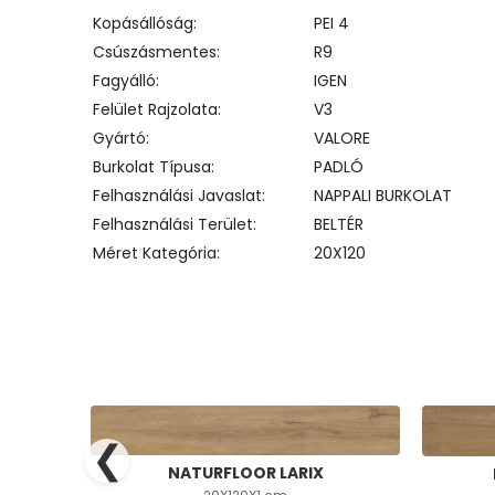
Kopásállóság
PEI 4
Csúszásmentes
R9
Fagyálló
IGEN
Felület Rajzolata
V3
Gyártó
VALORE
Burkolat Típusa
PADLÓ
Felhasználási Javaslat
NAPPALI BURKOLAT
Felhasználási Terület
BELTÉR
Méret Kategória
20X120
❮
NATURFLOOR LARIX