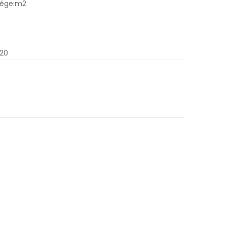
sége:m2
.20