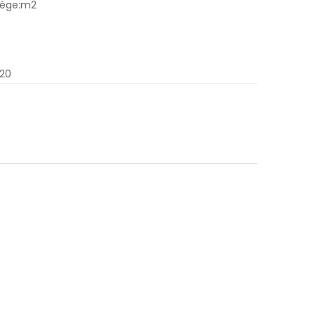
sége:m2
.20