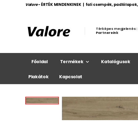
Valore
- ÉRTÉK MINDENKINEK | fali csempék, padlólapok
Térképes megjelenés::
Partnereink
Főoldal
Termékek
Katalógusok
Plakátok
Kapcsolat