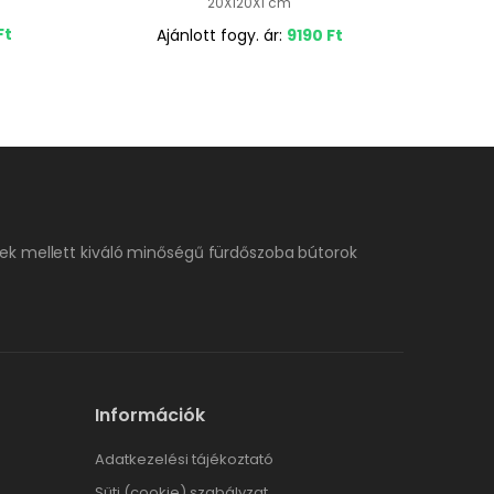
20X120X1 cm
Ft
Ajánlott fogy. ár:
9190
Ft
ek mellett kiváló minőségű fürdőszoba bútorok
Információk
Adatkezelési tájékoztató
Süti (cookie) szabályzat