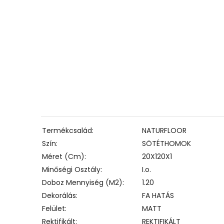
Termékcsalád
NATURFLOOR
Szín
SÖTÉTHOMOK
Méret (cm)
20X120X1
Minőségi Osztály
I.o.
Doboz Mennyiség (m2)
1.20
Dekorálás
FA HATÁS
Felület
MATT
Rektifikált
REKTIFIKÁLT