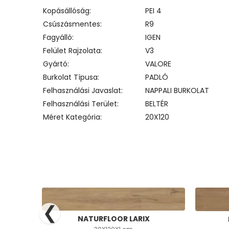
Kopásállóság
PEI 4
Csúszásmentes
R9
Fagyálló
IGEN
Felület Rajzolata
V3
Gyártó
VALORE
Burkolat Típusa
PADLÓ
Felhasználási Javaslat
NAPPALI BURKOLAT
Felhasználási Terület
BELTÉR
Méret Kategória
20X120
❮
NATURFLOOR LARIX