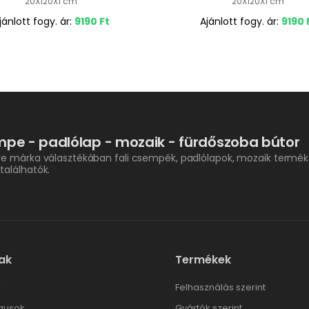
20X120X1 cm
20X120X1 cm
jánlott fogy. ár:
9190
Ft
Ajánlott fogy. ár:
9190
pe - padlólap - mozaik - fürdőszoba bútor
re márka választékában fali csempék, padlólapok, mozaik termék
találhatók.
ak
Termékek
l
Felhasználás szerint
gusok
Gyártók szerint