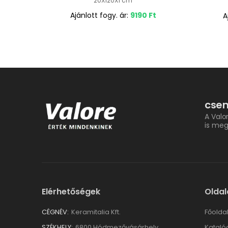
20X120X1 cm
Ajánlott fogy. ár:
9190
Ft
A
csem
A Valo
is meg
Elérhetőségek
Oldal
CÉGNÉV:
Keramitalia Kft.
Főolda
SZÉKHELY:
6800 Hódmezővásárhely,
Kataló