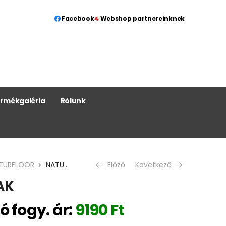
Facebook
Webshop partnereinknek
rmékgaléria
Rólunk
TURFLOOR
NATURFLOOR OAK
Előző
Következő
AK
ó fogy. ár:
9190
Ft