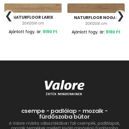
❮
❯
NATURFLOOR LARIX
NATURFLOOR NOGAL
20X120X1 cm
20X120X1 cm
Ajánlott fogy. ár:
9190
Ft
Ajánlott fogy. ár:
9190
Ft
csempe - padlólap - mozaik -
fürdőszoba bútor
A Valore márka választékában fali csempék, padlólapok,
mozaik termékek mellett kiváló minőségű fürdőszoba