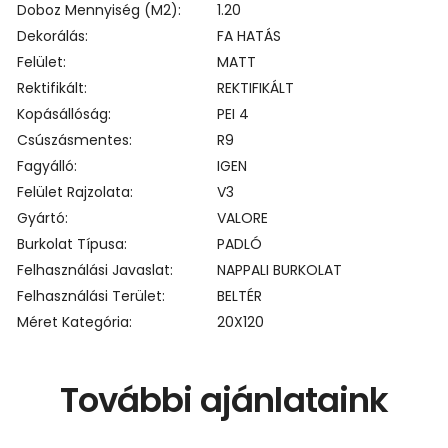
Doboz Mennyiség (m2)
1.20
Dekorálás
FA HATÁS
Felület
MATT
Rektifikált
REKTIFIKÁLT
Kopásállóság
PEI 4
Csúszásmentes
R9
Fagyálló
IGEN
Felület Rajzolata
V3
Gyártó
VALORE
Burkolat Típusa
PADLÓ
Felhasználási Javaslat
NAPPALI BURKOLAT
Felhasználási Terület
BELTÉR
Méret Kategória
20X120
További ajánlataink