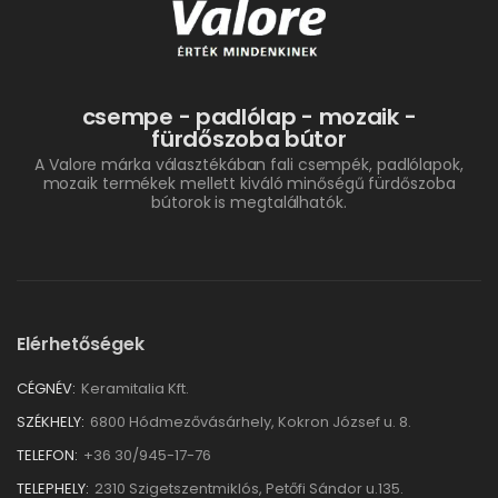
csempe - padlólap - mozaik -
fürdőszoba bútor
A Valore márka választékában fali csempék, padlólapok,
mozaik termékek mellett kiváló minőségű fürdőszoba
bútorok is megtalálhatók.
Elérhetőségek
CÉGNÉV:
Keramitalia Kft.
SZÉKHELY:
6800 Hódmezővásárhely, Kokron József u. 8.
TELEFON:
+36 30/945-17-76
TELEPHELY:
2310 Szigetszentmiklós, Petőfi Sándor u.135.