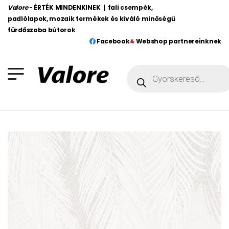
Valore
- ÉRTÉK MINDENKINEK | fali csempék,
padlólapok, mozaik termékek és kiváló minőségű
fürdőszoba bútorok
Facebook
Webshop partnereinknek