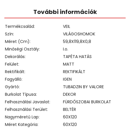
További információk
Termékcsalád
VEIL
Szín
VILÁGOSHOMOK
Méret (cm)
59,8X119,8X0,8
Minőségi Osztály
I.o.
Dekorálás
TAPÉTA HATÁS
Felület
MATT
Rektifikált
REKTIFIKÁLT
Fagyálló
IGEN
Gyártó
TUBADZIN BY VALORE
Burkolat Típusa
DEKOR
Felhasználási Javaslat
FÜRDŐSZOBAI BURKOLAT
Felhasználási Terület
BELTÉR
Nagyméretű Lap
60X120
Méret Kategória
60X120