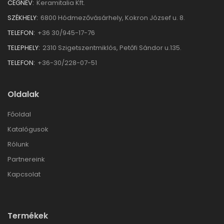
CÉGNÉV:
Keramitalia Kft.
SZÉKHELY:
6800 Hódmezővásárhely, Kokron József u. 8.
TELEFON:
+36 30/945-17-76
TELEPHELY:
2310 Szigetszentmiklós, Petőfi Sándor u.135.
TELEFON:
+36-30/228-07-51
Oldalak
Főoldal
Katalógusok
Rólunk
Partnereink
Kapcsolat
Termékek