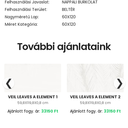
Felhasználási Javaslat
NAPPALI BURKOLAT
Felhasználási Terület
BELTÉR
Nagyméretű Lap
60X120
Méret Kategória
60X120
További ajánlataink
❮
❯
VEIL LEAVES A ELEMENT 1
VEIL LEAVES A ELEMENT 2
59,8X119,8X0,8 cm
59,8X119,8X0,8 cm
Ajánlott fogy. ár:
33150
Ft
Ajánlott fogy. ár:
33150
Ft