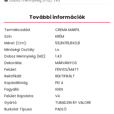
Doboz mennyiség (m2): 1.43
További információk
Termékcsalád
CREMA MARFIL
Szín
KRÉM
Méret (cm)
59,8X119,8X0,8
Minőségi Osztály
I.o.
Doboz Mennyiség (m2)
1.43
Dekorálás
MÁRVÁNYOS
Felület
FÉNYES/MATT
Rektifikált
REKTIFIKÁLT
Kopásállóság
PEI 4
Fagyálló
IGEN
Felület Rajzolata
V4
Gyártó
TUBADZIN BY VALORE
Burkolat Típusa
PADLÓ