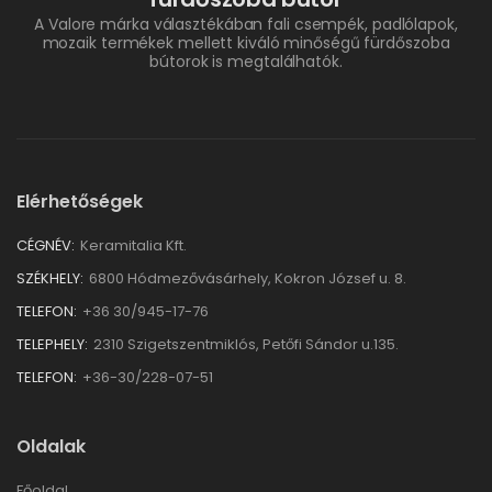
A Valore márka választékában fali csempék, padlólapok,
mozaik termékek mellett kiváló minőségű fürdőszoba
bútorok is megtalálhatók.
Elérhetőségek
CÉGNÉV:
Keramitalia Kft.
SZÉKHELY:
6800 Hódmezővásárhely, Kokron József u. 8.
TELEFON:
+36 30/945-17-76
TELEPHELY:
2310 Szigetszentmiklós, Petőfi Sándor u.135.
TELEFON:
+36-30/228-07-51
Oldalak
Főoldal