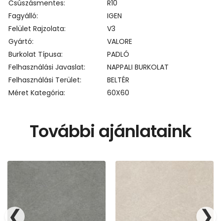
Csúszásmentes
R10
Fagyálló
IGEN
Felület Rajzolata
V3
Gyártó
VALORE
Burkolat Típusa
PADLÓ
Felhasználási Javaslat
NAPPALI BURKOLAT
Felhasználási Terület
BELTÉR
Méret Kategória
60X60
További ajánlataink
❮
❯