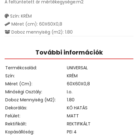
A feltüntetett ár mértékegysége:m2
Szín: KRÉM
Méret (cm): 60X60X0,8
Doboz mennyiség (m2): 1.80
További információk
Termékcsalád
UNIVERSAL
Szín
KRÉM
Méret (cm)
60X60X0,8
Minőségi Osztály
I.o.
Doboz Mennyiség (m2)
1.80
Dekorálás
KŐ HATÁS
Felület
MATT
Rektifikált
REKTIFIKÁLT
Kopásállóság
PEI 4