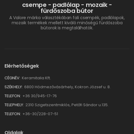
csempe - padlólap - mozaik -
fürdőszoba bútor
A Valore márka választékában fali csempék, padlólapok,
mozaik termékek mellett kiváló minőségű fürdőszoba
bútorok is megtalálhatók.
Elérhetőségek
CÉGNÉV:
Keramitalia Kft.
SZÉKHELY:
6800 Hódmezővásárhely, Kokron József u. 8.
TELEFON:
+36 30/945-17-76
TELEPHELY:
2310 Szigetszentmiklós, Petőfi Sándor u.135.
TELEFON:
+36-30/228-07-51
Oldalak