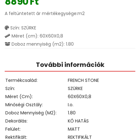
8890
Ft
A feltüntetett ár mértékegysége:m2
Szín: SZÜRKE
Méret (cm): 60X60X0,8
Doboz mennyiség (m2): 1.80
További információk
Termékcsalád
FRENCH STONE
Szín
SZÜRKE
Méret (cm)
60X60X0,8
Minőségi Osztály
I.o.
Doboz Mennyiség (m2)
1.80
Dekorálás
KŐ HATÁS
Felület
MATT
Rektifikált
REKTIFIKÁLT