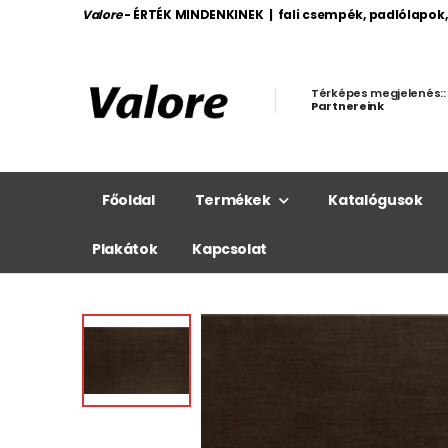
Valore
- ÉRTÉK MINDENKINEK | fali csempék, padlólapok
Térképes megjelenés::
Partnereink
Főoldal
Termékek
Katalógusok
Plakátok
Kapcsolat