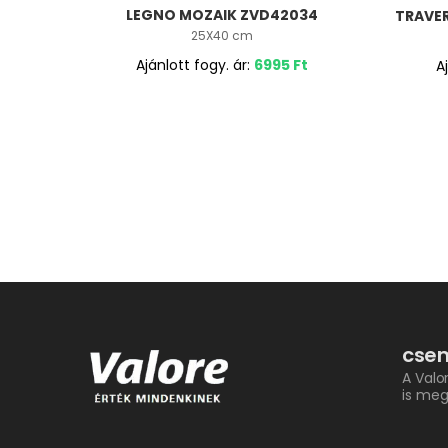
LEGNO MOZAIK ZVD42034
TRAVER
25X40 cm
Ajánlott fogy. ár:
6995
Ft
A
csem
A Valo
is meg