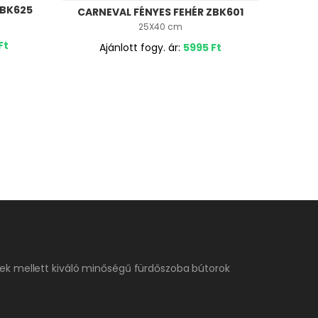
ZBK625
CARNEVAL FÉNYES FEHÉR ZBK601
CAR
25X40 cm
Ft
Ajánlott fogy. ár:
5995
Ft
A
ek mellett kiváló minőségű fürdőszoba bútorok