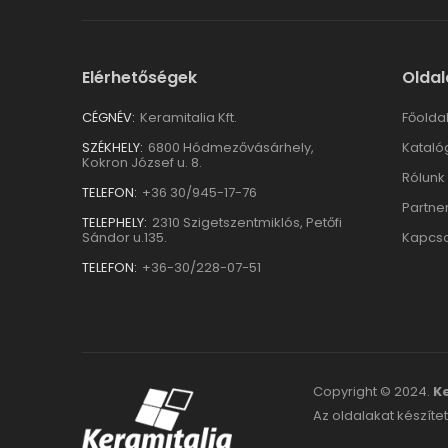
Elérhetőségek
Oldal
CÉGNÉV:
Keramitalia Kft.
Főolda
SZÉKHELY:
6800 Hódmezővásárhely,
Kataló
Kokron József u. 8.
Rólunk
TELEFON:
+36 30/945-17-76
Partne
TELEPHELY:
2310 Szigetszentmiklós, Petőfi
Sándor u.135.
Kapcso
TELEFON:
+36-30/228-07-51
Copyright © 2024.
Ke
Az oldalakat készítet