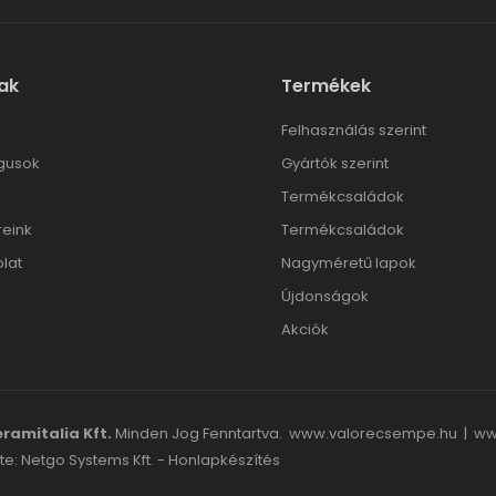
ak
Termékek
l
Felhasználás szerint
gusok
Gyártók szerint
Termékcsaládok
reink
Termékcsaládok
lat
Nagyméretű lapok
Újdonságok
Akciók
ramitalia Kft.
Minden Jog Fenntartva.
www.valorecsempe.hu
|
ww
te: Netgo Systems Kft. -
Honlapkészítés