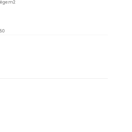
sége:m2
.50