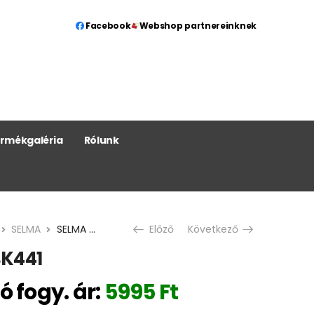
Facebook
Webshop partnereinknek
rmékgaléria
Rólunk
SELMA
SELMA CAFFE ZBK441
Előző
Következő
BK441
ó fogy. ár:
5995
Ft