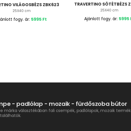
TRAVERTINO SÖTÉTBÉZS 
TINO VILÁGOSBÉZS ZBK623
25X40 cm
25X40 cm
Ajánlott fogy. ár:
5995
jánlott fogy. ár:
5995
Ft
pe - padlólap - mozaik - fürdőszoba bútor
re márka választékában fali csempék, padlólapok, mozaik termék
találhatók.