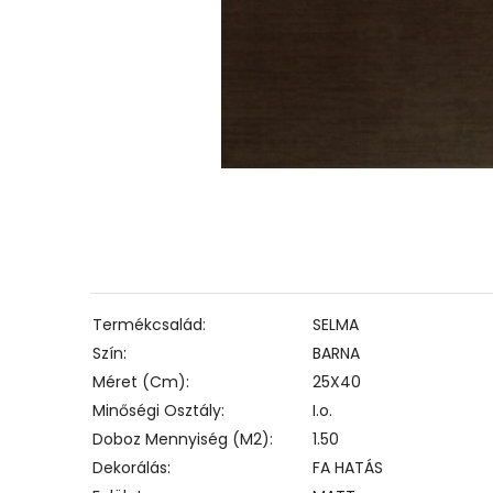
Termékcsalád
SELMA
Szín
BARNA
Méret (cm)
25X40
Minőségi Osztály
I.o.
Doboz Mennyiség (m2)
1.50
Dekorálás
FA HATÁS