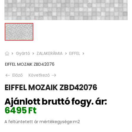
Gyártó
ZALAKERÁMIA
EIFFEL
EIFFEL MOZAIK ZBD42076
Előző
Következő
EIFFEL MOZAIK ZBD42076
Ajánlott bruttó fogy. ár:
6495
Ft
A feltüntetett ár mértékegysége:m2