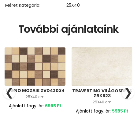
Méret Kategória
25X40
További ajánlataink
❮
❯
LEGNO MOZAIK ZVD42034
TRAVERTINO VILÁGOSBÉZS
ZBK623
25X40 cm
25X40 cm
Ajánlott fogy. ár:
6995
Ft
Ajánlott fogy. ár:
5995
Ft