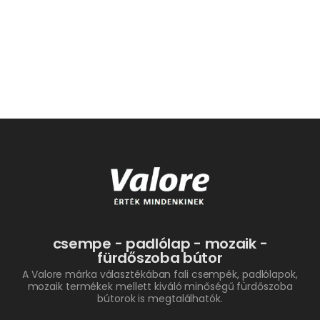
csempe - padlólap - mozaik -
fürdőszoba bútor
A Valore márka választékában fali csempék, padlólapok,
mozaik termékek mellett kiváló minőségű fürdőszoba
bútorok is megtalálhatók.