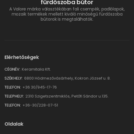
fürdőszoba bútor
A Valore márka választékában fali csempék, padlólapok,
mozaik termékek mellett kiváló minőségű fürdőszoba
bútorok is megtalálhatók.
Elérhetőségek
CÉGNÉV:
Keramitalia Kft.
SZÉKHELY:
6800 Hódmezővásárhely, Kokron József u. 8.
TELEFON:
+36 30/945-17-76
TELEPHELY:
2310 Szigetszentmiklós, Petőfi Sándor u.135.
TELEFON:
+36-30/228-07-51
Oldalak