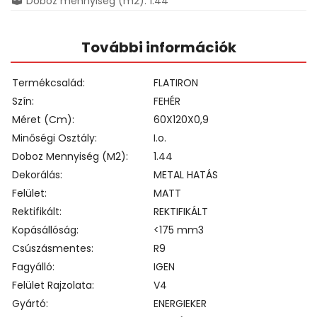
Doboz mennyiség (m2): 1.44
További információk
Termékcsalád
FLATIRON
Szín
FEHÉR
Méret (cm)
60X120X0,9
Minőségi Osztály
I.o.
Doboz Mennyiség (m2)
1.44
Dekorálás
METAL HATÁS
Felület
MATT
Rektifikált
REKTIFIKÁLT
Kopásállóság
<175 mm3
Csúszásmentes
R9
Fagyálló
IGEN
Felület Rajzolata
V4
Gyártó
ENERGIEKER