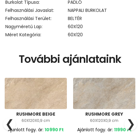
Burkolat Típusa
PADLÓ
Felhasználási Javaslat
NAPPALI BURKOLAT
Felhasználási Terület
BELTÉR
Nagyméretű Lap
60X120
Méret Kategória
60X120
További ajánlataink
RUSHMORE BEIGE
RUSHMORE GREY
❮
❯
60X120X0,9 cm
60X120X0,9 cm
Ajánlott fogy. ár:
10990
Ft
Ajánlott fogy. ár:
11990
Ft