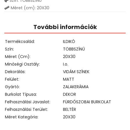
Szín: TÖBBSZÍNŰ
Méret (cm): 20X30
További információk
Termékcsalád
ILDIKÓ
Szín
TÖBBSZÍNŰ
Méret (cm)
20X30
Minőségi Osztály
I.o.
Dekorálás
VIDÁM SZÍNEK
Felület
MATT
Gyártó
ZALAKERÁMIA
Burkolat Típusa
DEKOR
Felhasználási Javaslat
FÜRDŐSZOBAI BURKOLAT
Felhasználási Terület
BELTÉR
Méret Kategória
20X30