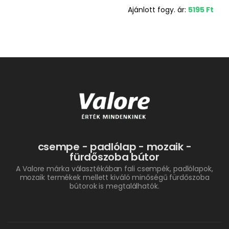
Ajánlott fogy. ár:
5195
Ft
csempe - padlólap - mozaik -
fürdőszoba bútor
A Valore márka választékában fali csempék, padlólapok,
mozaik termékek mellett kiváló minőségű fürdőszoba
bútorok is megtalálhatók.