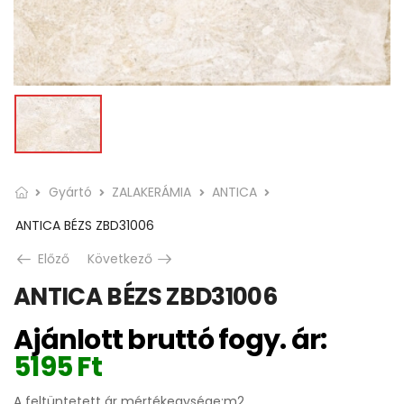
Gyártó
ZALAKERÁMIA
ANTICA
ANTICA BÉZS ZBD31006
Előző
Következő
ANTICA BÉZS ZBD31006
Ajánlott bruttó fogy. ár:
5195
Ft
A feltüntetett ár mértékegysége:m2