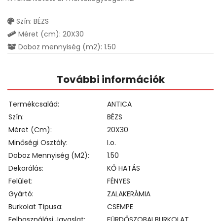
Szín: BÉZS
Méret (cm): 20X30
Doboz mennyiség (m2): 1.50
További információk
Termékcsalád
ANTICA
Szín
BÉZS
Méret (cm)
20X30
Minőségi Osztály
I.o.
Doboz Mennyiség (m2)
1.50
Dekorálás
KŐ HATÁS
Felület
FÉNYES
Gyártó
ZALAKERÁMIA
Burkolat Típusa
CSEMPE
Felhasználási Javaslat
FÜRDŐSZOBAI BURKOLAT