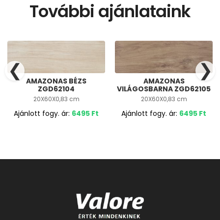
További ajánlataink
❮
❯
AMAZONAS BÉZS
AMAZONAS
ZGD62104
VILÁGOSBARNA ZGD62105
20X60X0,83 cm
20X60X0,83 cm
Ajánlott fogy. ár:
6495
Ft
Ajánlott fogy. ár:
6495
Ft