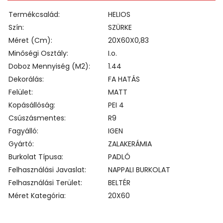
Termékcsalád
HELIOS
Szín
SZÜRKE
Méret (cm)
20X60X0,83
Minőségi Osztály
I.o.
Doboz Mennyiség (m2)
1.44
Dekorálás
FA HATÁS
Felület
MATT
Kopásállóság
PEI 4
Csúszásmentes
R9
Fagyálló
IGEN
Gyártó
ZALAKERÁMIA
Burkolat Típusa
PADLÓ
Felhasználási Javaslat
NAPPALI BURKOLAT
Felhasználási Terület
BELTÉR
Méret Kategória
20X60