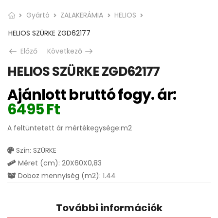
Gyártó
ZALAKERÁMIA
HELIOS
HELIOS SZÜRKE ZGD62177
Előző
Következő
HELIOS SZÜRKE ZGD62177
Ajánlott bruttó fogy. ár:
6495
Ft
A feltüntetett ár mértékegysége:m2
Szín: SZÜRKE
Méret (cm): 20X60X0,83
Doboz mennyiség (m2): 1.44
További információk