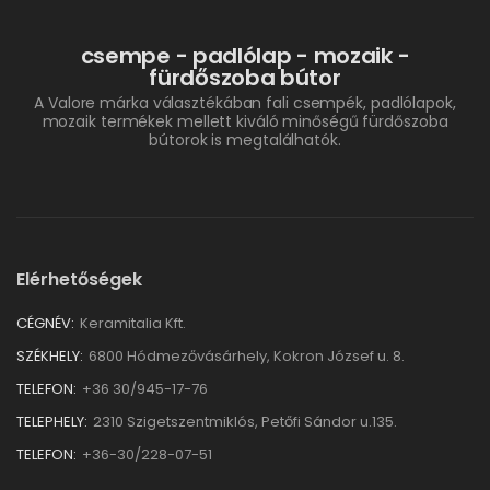
csempe - padlólap - mozaik -
fürdőszoba bútor
A Valore márka választékában fali csempék, padlólapok,
mozaik termékek mellett kiváló minőségű fürdőszoba
bútorok is megtalálhatók.
Elérhetőségek
CÉGNÉV:
Keramitalia Kft.
SZÉKHELY:
6800 Hódmezővásárhely, Kokron József u. 8.
TELEFON:
+36 30/945-17-76
TELEPHELY:
2310 Szigetszentmiklós, Petőfi Sándor u.135.
TELEFON:
+36-30/228-07-51