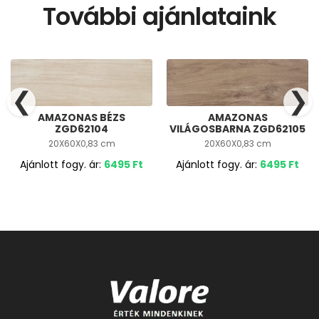
További ajánlataink
❮
❯
AMAZONAS BÉZS
AMAZONAS
ZGD62104
VILÁGOSBARNA ZGD62105
20X60X0,83 cm
20X60X0,83 cm
Ajánlott fogy. ár:
6495
Ft
Ajánlott fogy. ár:
6495
Ft