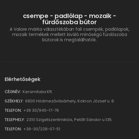
csempe - padlólap - mozaik -
fürdőszoba bútor
A Valore márka választékában fali csempék, padlólapok,
mozaik termékek mellett kiváló minőségű fürdőszoba
bútorok is megtalálhatók.
Elérhetőségek
CÉGNÉV:
Keramitalia Kft.
SZÉKHELY:
6800 Hódmezővásárhely, Kokron József u. 8.
TELEFON:
+36 30/945-17-76
TELEPHELY:
2310 Szigetszentmiklós, Petőfi Sándor u.135.
TELEFON:
+36-30/228-07-51