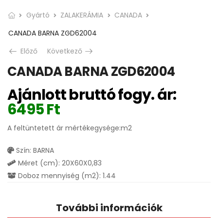
Gyártó
ZALAKERÁMIA
CANADA
CANADA BARNA ZGD62004
Előző
Következő
CANADA BARNA ZGD62004
Ajánlott bruttó fogy. ár:
6495
Ft
A feltüntetett ár mértékegysége:m2
Szín: BARNA
Méret (cm): 20X60X0,83
Doboz mennyiség (m2): 1.44
További információk