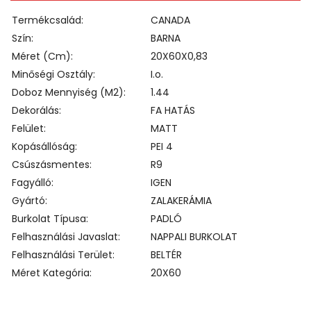
Termékcsalád
CANADA
Szín
BARNA
Méret (cm)
20X60X0,83
Minőségi Osztály
I.o.
Doboz Mennyiség (m2)
1.44
Dekorálás
FA HATÁS
Felület
MATT
Kopásállóság
PEI 4
Csúszásmentes
R9
Fagyálló
IGEN
Gyártó
ZALAKERÁMIA
Burkolat Típusa
PADLÓ
Felhasználási Javaslat
NAPPALI BURKOLAT
Felhasználási Terület
BELTÉR
Méret Kategória
20X60