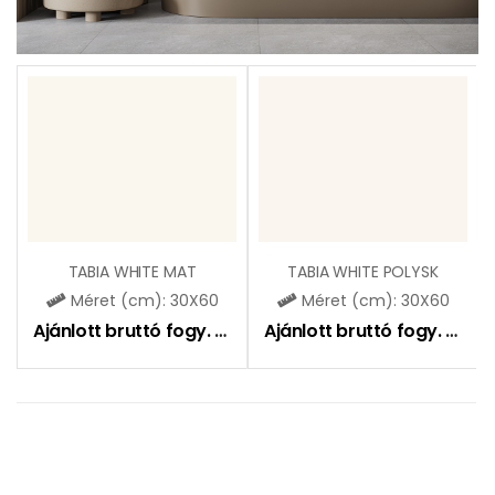
TABIA WHITE MAT
TABIA WHITE POLYSK
Méret (cm): 30X60
Méret (cm): 30X60
Ajánlott bruttó fogy. ár:
5550
Ft
Ajánlott bruttó fogy. ár:
5