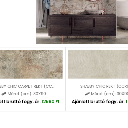
SHABBY CHIC CARPET REKT (CCR65)
SHABBY CHIC REKT (CCR
Méret (cm): 30X90
Méret (cm): 30X9
ott bruttó fogy. ár:
12590
Ft
Ajánlott bruttó fogy. ár: