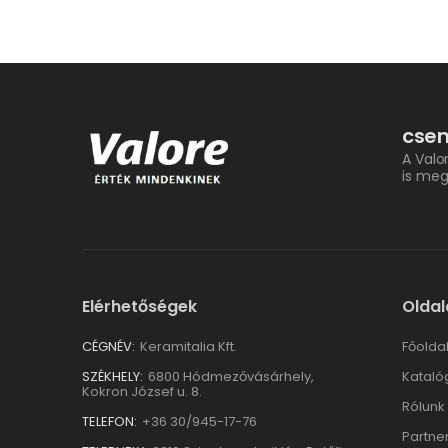
csem
A Valo
is meg
Elérhetőségek
Oldal
CÉGNÉV:
Keramitalia Kft.
Főolda
SZÉKHELY:
6800 Hódmezővásárhely,
Kataló
Kokron József u. 8.
Rólunk
TELEFON:
+36 30/945-17-76
Partne