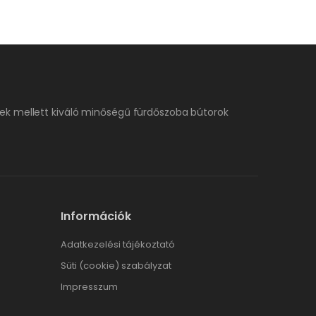
ek mellett kiváló minőségű fürdőszoba bútorok
Információk
Adatkezelési tájékoztató
Süti (cookie) szabályzat
Impresszum