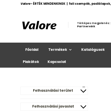
Valore
- ÉRTÉK MINDENKINEK | fali csempék, padlólapok
Térképes megjelenés::
Partnereink
Főoldal
Termékek
Katalógusok
Plakátok
Kapcsolat
Felhasználási terület
Felhasználási javaslat