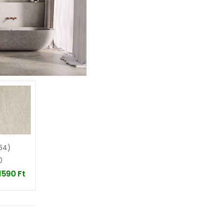
64)
0
11590
Ft