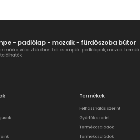
pe - padlólap - mozaik - fürdőszoba bútor
re márka választékában fali csempék, padlólapok, mozaik termék
találhatók.
ak
Termékek
l
Felhasználás szerint
gusok
Gyártók szerint
Termékcsaládok
reink
Termékcsaládok