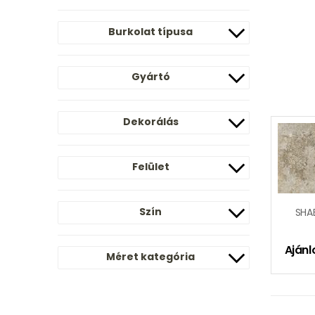
Burkolat típusa
Gyártó
Dekorálás
Felület
Szín
Ajánl
Méret kategória