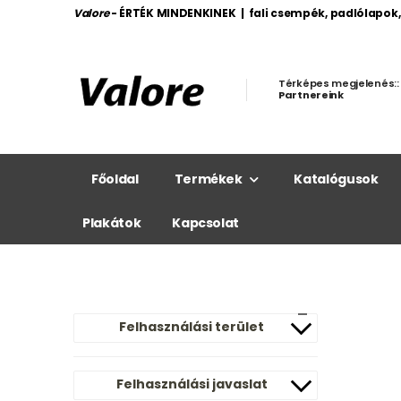
Valore
- ÉRTÉK MINDENKINEK | fali csempék, padlólapok
Térképes megjelenés::
Partnereink
Főoldal
Termékek
Katalógusok
Plakátok
Kapcsolat
Felhasználási terület
Felhasználási javaslat