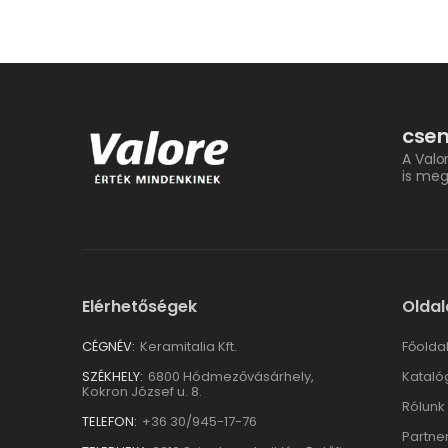
csem
A Valo
is meg
Elérhetőségek
Oldal
CÉGNÉV:
Keramitalia Kft.
Főolda
SZÉKHELY:
6800 Hódmezővásárhely,
Kataló
Kokron József u. 8.
Rólunk
TELEFON:
+36 30/945-17-76
Partne