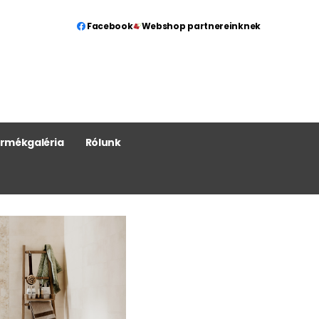
Facebook
Webshop partnereinknek
rmékgaléria
Rólunk