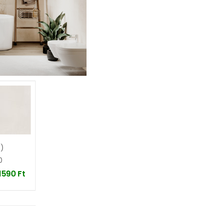
5)
0
11590
Ft