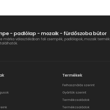
pe - padlólap - mozaik - fürdőszoba bútor
re márka választékában fali csempék, padlólapok, mozaik termék
találhatók.
ak
Termékek
l
Felhasználás szerint
gusok
Gyártók szerint
Termékcsaládok
reink
Termékcsaládok