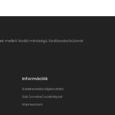
ek mellett kiváló minőségű fürdőszoba bútorok
Információk
Adatkezelési tájékoztató
Süti (cookie) szabályzat
Impresszum