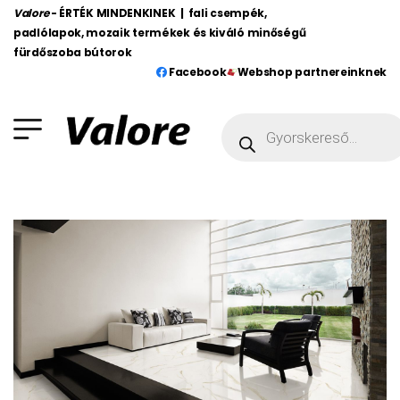
Valore
- ÉRTÉK MINDENKINEK | fali csempék,
padlólapok, mozaik termékek és kiváló minőségű
fürdőszoba bútorok
Facebook
Webshop partnereinknek