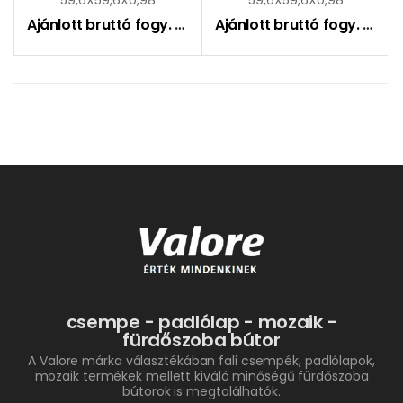
Ajánlott bruttó fogy. ár:
9390
Ft
Ajánlott bruttó fogy. ár:
9
csempe - padlólap - mozaik -
fürdőszoba bútor
A Valore márka választékában fali csempék, padlólapok,
mozaik termékek mellett kiváló minőségű fürdőszoba
bútorok is megtalálhatók.