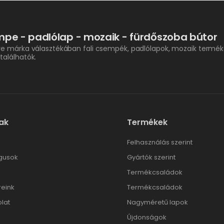
pe - padlólap - mozaik - fürdőszoba bútor
re márka választékában fali csempék, padlólapok, mozaik termék
találhatók.
ak
Termékek
l
Felhasználás szerint
gusok
Gyártók szerint
Termékcsaládok
reink
Termékcsaládok
lat
Nagyméretű lapok
Újdonságok