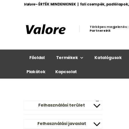
Valore
- ÉRTÉK MINDENKINEK | fali csempék, padlólapok
Térképes megjelenés::
Partnereink
Főoldal
Termékek
Katalógusok
Plakátok
Kapcsolat
Felhasználási terület
Felhasználási javaslat