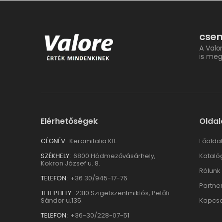
csem
A Valo
is meg
Elérhetőségek
Oldal
CÉGNÉV:
Keramitalia Kft.
Főolda
SZÉKHELY:
6800 Hódmezővásárhely,
Kataló
Kokron József u. 8.
Rólunk
TELEFON:
+36 30/945-17-76
Partne
TELEPHELY:
2310 Szigetszentmiklós, Petőfi
Sándor u.135.
Kapcso
TELEFON:
+36-30/228-07-51