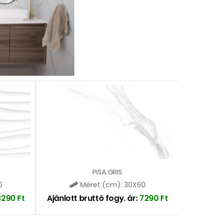
PISA GRIS
0
Méret (cm): 30X60
8290
Ft
Ajánlott bruttó fogy. ár:
7290
Ft