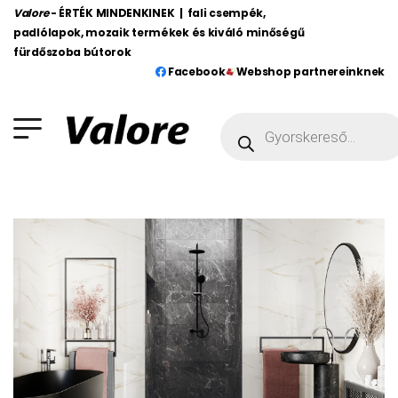
Valore
- ÉRTÉK MINDENKINEK | fali csempék,
padlólapok, mozaik termékek és kiváló minőségű
fürdőszoba bútorok
Facebook
Webshop partnereinknek