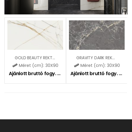
GOLD BEAUTY REKT (CCR154)
GRAVITY DARK REKT (CCR119)
Méret (cm): 30X90
Méret (cm): 30X90
Ajánlott bruttó fogy. ár:
11590
Ft
Ajánlott bruttó fogy. ár:
11