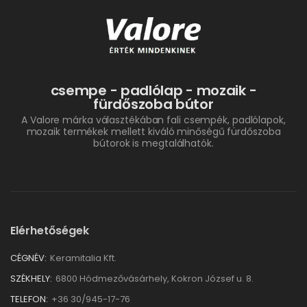
csempe - padlólap - mozaik -
fürdőszoba bútor
A Valore márka választékában fali csempék, padlólapok,
mozaik termékek mellett kiváló minőségű fürdőszoba
bútorok is megtalálhatók.
Elérhetőségek
CÉGNÉV:
Keramitalia Kft.
SZÉKHELY:
6800 Hódmezővásárhely, Kokron József u. 8.
TELEFON:
+36 30/945-17-76