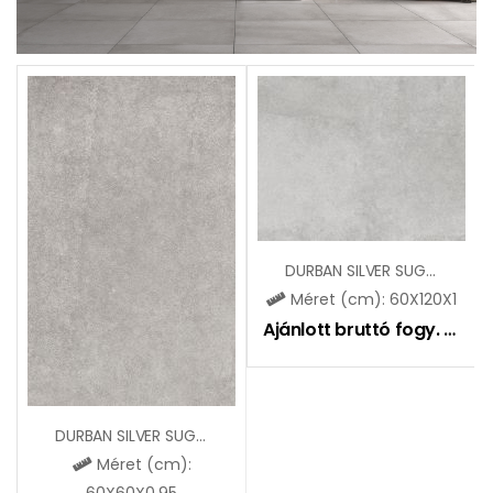
DURBAN SILVER SUGAR LAPPATO (SGR46)
Méret (cm): 60X120X1
Ajánlott bruttó fogy. ár:
11
DURBAN SILVER SUGAR LAPPATO (SGR43)
Méret (cm):
60X60X0,95