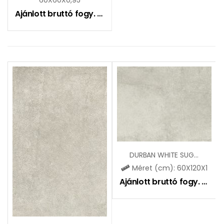
Ajánlott bruttó fogy. ár:
10490
Ft
DURBAN WHITE SUGAR LAPPATO (SGR45)
Méret (cm): 60X120X1
Ajánlott bruttó fogy. ár:
11