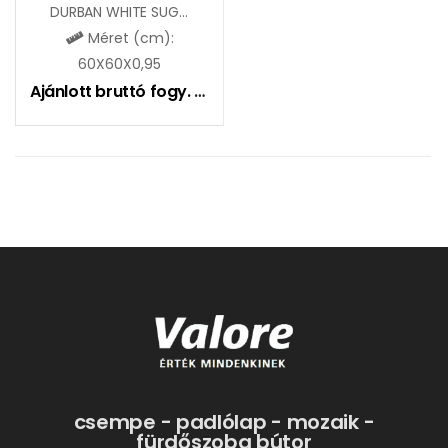
DURBAN WHITE SUGAR LAPPATO (SGR42)
Méret (cm):
60X60X0,95
Ajánlott bruttó fogy. ár:
10490
Ft
csempe - padlólap - mozaik -
fürdőszoba bútor