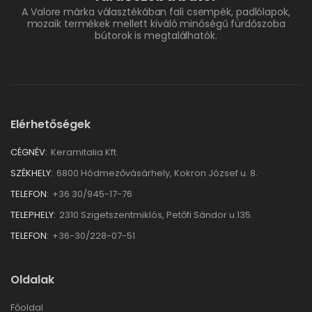
A Valore márka választékában fali csempék, padlólapok,
mozaik termékek mellett kiváló minőségű fürdőszoba
bútorok is megtalálhatók.
Elérhetőségek
CÉGNÉV:
Keramitalia Kft.
SZÉKHELY:
6800 Hódmezővásárhely, Kokron József u. 8.
TELEFON:
+36 30/945-17-76
TELEPHELY:
2310 Szigetszentmiklós, Petőfi Sándor u.135.
TELEFON:
+36-30/228-07-51
Oldalak
Főoldal