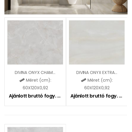
DIVINA ONYX CHAMPAGNE LAPPATO
DIVINA ONYX EXTRA LAPPATO
Méret (cm):
Méret (cm):
60X120X0,92
60X120X0,92
Ajánlott bruttó fogy. ár:
9490
Ft
Ajánlott bruttó fogy. ár:
9