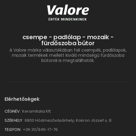
csempe - padlólap - mozaik -
fürdőszoba bútor
A Valore márka választékában fali csempék, padlólapok,
mozaik termékek mellett kiváló minőségű fürdőszoba
bútorok is megtalálhatók.
Elérhetőségek
CÉGNÉV:
Keramitalia Kft.
SZÉKHELY:
6800 Hódmezővásárhely, Kokron József u. 8.
TELEFON:
+36 30/945-17-76