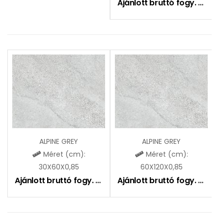
Ajánlott bruttó fogy. ár:
8
ALPINE GREY
ALPINE GREY
Méret (cm):
Méret (cm):
30X60X0,85
60X120X0,85
Ajánlott bruttó fogy. ár:
8990
Ft
Ajánlott bruttó fogy. ár:
10