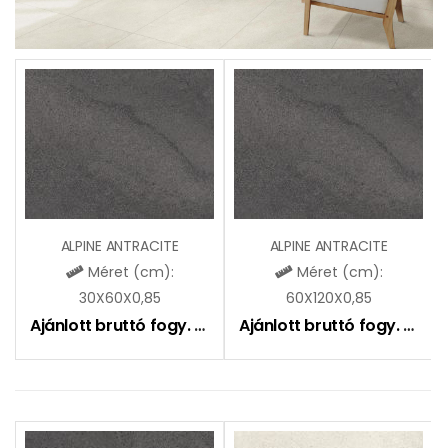
ALPINE ANTRACITE
ALPINE ANTRACITE
Méret (cm):
Méret (cm):
30X60X0,85
60X120X0,85
Ajánlott bruttó fogy. ár:
8990
Ft
Ajánlott bruttó fogy. ár:
10