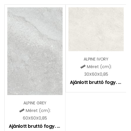
ALPINE IVORY
Méret (cm):
30X60X0,85
Ajánlott bruttó fogy. ár:
8
ALPINE GREY
Méret (cm):
60X60X0,85
Ajánlott bruttó fogy. ár:
8990
Ft