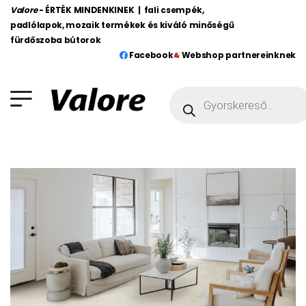
Valore
- ÉRTÉK MINDENKINEK | fali csempék,
padlólapok, mozaik termékek és kiváló minőségű
fürdőszoba bútorok
Facebook
Webshop partnereinknek