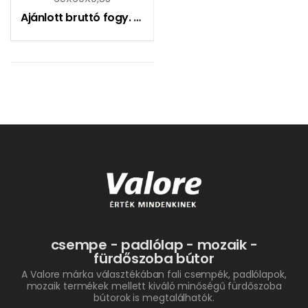
Ajánlott bruttó fogy. ár:
8990
Ft
csempe - padlólap - mozaik -
fürdőszoba bútor
A Valore márka választékában fali csempék, padlólapok,
mozaik termékek mellett kiváló minőségű fürdőszoba
bútorok is megtalálhatók.