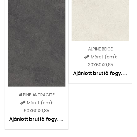
ALPINE BEIGE
Méret (cm):
30X60X0,85
Ajánlott bruttó fogy. ár:
8
ALPINE ANTRACITE
Méret (cm):
60X60X0,85
Ajánlott bruttó fogy. ár:
8990
Ft