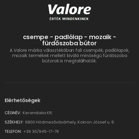
csempe - padlólap - mozaik -
fürdőszoba bútor
A Valore márka választékában fali csempék, padlólapok,
mozaik termékek mellett kiváló minőségű fürdőszoba
bútorok is megtalálhatók.
Elérhetőségek
CÉGNÉV:
Keramitalia Kft.
SZÉKHELY:
6800 Hódmezővásárhely, Kokron József u. 8.
TELEFON:
+36 30/945-17-76