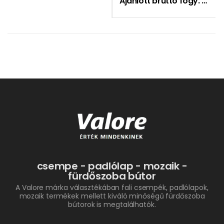
Ajánlott bruttó fogy. ár:
9
csempe - padlólap - mozaik -
fürdőszoba bútor
A Valore márka választékában fali csempék, padlólapok,
mozaik termékek mellett kiváló minőségű fürdőszoba
bútorok is megtalálhatók.