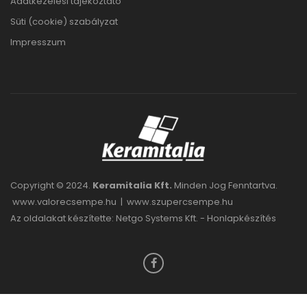
Adatkezelési tájékoztató
Süti (cookie) szabályzat
Impresszum
Copyright © 2024.
Keramitalia Kft.
Minden Jog Fenntartva.
www.valorecsempe.hu
|
www.szupercsempe.hu
Az oldalakat készítette: Netgo Systems Kft. -
Honlapkészítés