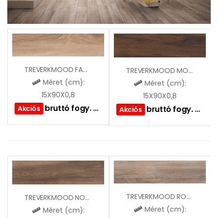
TREVERKMOOD FAGGIO
TREVERKMOOD MOGANO
Méret (cm):
Méret (cm):
15X90X0,8
15X90X0,8
bruttó fogy. ár:
7990
Ft
Akciós
bruttó fogy. ár:
79
Akciós
TREVERKMOOD ROVERE
TREVERKMOOD NOCE
Méret (cm):
Méret (cm):