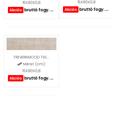
15X90X0,8
15X90X0,8
bruttó fogy. ár:
79
bruttó fogy. ár:
7990
Akciós
Ft
Akciós
TREVERKMOOD TIGLIO
Méret (cm):
15X90X0,8
bruttó fogy. ár:
7990
Ft
Akciós