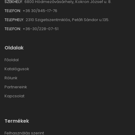
SZÉKHELY:
6800 Hódmezővásárhely, Kokron József u. 8.
TELEFON:
+36 30/945-17-76
TELEPHELY:
2310 Szigetszentmiklós, Petőfi Sándor u.135.
TELEFON:
+36-30/228-07-51
Oldalak
Főoldal
Katalógusok
Rólunk
Partnereink
Kapcsolat
Termékek
Felhasználás szerint