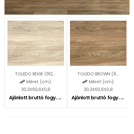
TOLEDO BEIGE (9129A21)
TOLEDO BROWN (9130A21)
Méret (cm):
Méret (cm):
30,3X60,6X0,8
30,3X60,6X0,8
Ajánlott bruttó fogy. ár:
6290
Ft
Ajánlott bruttó fogy. ár:
6