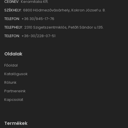
CÉGNÉV:
Keramitalia Kft.
SZÉKHELY:
6800 Hódmezővásárhely, Kokron József u. 8.
TELEFON:
+36 30/945-17-76
TELEPHELY:
2310 Szigetszentmiklós, Petőfi Sándor u.135.
TELEFON:
+36-30/228-07-51
Oldalak
Főoldal
Katalógusok
Rólunk
Partnereink
Kapcsolat
Termékek