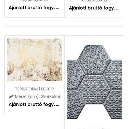
Ajánlott bruttó fogy. ár:
15150
Ft
Ajánlott bruttó fogy. ár:
15
TERRAFORM 1 DEKOR
Méret (cm): 29,8X59,8
Ajánlott bruttó fogy. ár:
11600
Ft