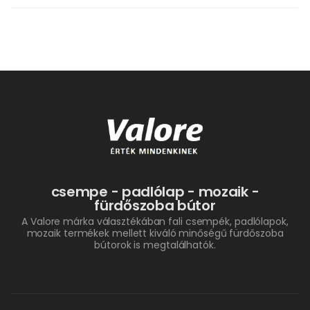
csempe - padlólap - mozaik -
fürdőszoba bútor
A Valore márka választékában fali csempék, padlólapok,
mozaik termékek mellett kiváló minőségű fürdőszoba
bútorok is megtalálhatók.