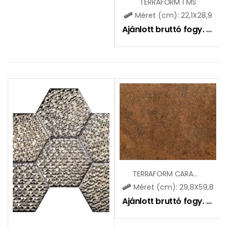
TERRAFORM 1 MS
Méret (cm): 22,1X28,9
Ajánlott bruttó fogy. ár:
5
TERRAFORM CARAMEL
Méret (cm): 29,8X59,8
Ajánlott bruttó fogy. ár:
12