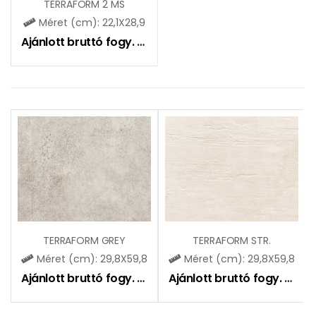
TERRAFORM 2 MS
Méret (cm): 22,1X28,9
Ajánlott bruttó fogy. ár:
5800
Ft
TERRAFORM GREY
TERRAFORM STR.
Méret (cm): 29,8X59,8
Méret (cm): 29,8X59,8
Ajánlott bruttó fogy. ár:
12250
Ft
Ajánlott bruttó fogy. ár:
13