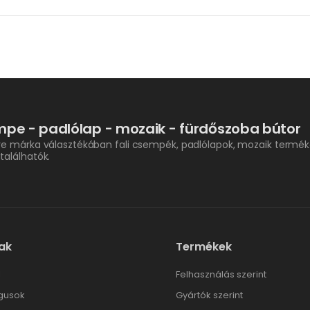
pe - padlólap - mozaik - fürdőszoba bútor
re márka választékában fali csempék, padlólapok, mozaik termék
találhatók.
ak
Termékek
l
Felhasználás szerint
gusok
Gyártók szerint