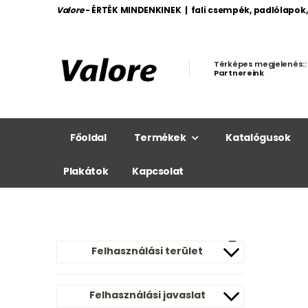
Valore
- ÉRTÉK MINDENKINEK | fali csempék, padlólapok
Térképes megjelenés::
Partnereink
Főoldal
Termékek
Katalógusok
Plakátok
Kapcsolat
Felhasználási terület
Felhasználási javaslat