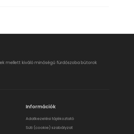
ek mellett kiváló minőségű fürdőszoba bútorok
Információk
Adatkezelési tájékoztató
Süti (cookie) szabályzat