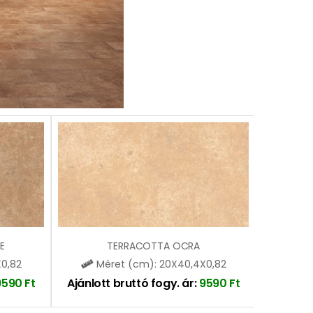
E
TERRACOTTA OCRA
0,82
Méret (cm): 20X40,4X0,82
9590
Ft
Ajánlott bruttó fogy. ár:
9590
Ft