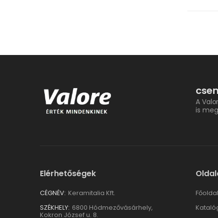
csem
A Valo
is meg
Elérhetőségek
Oldal
CÉGNÉV:
Keramitalia Kft.
Főolda
SZÉKHELY:
6800 Hódmezővásárhely,
Kataló
Kokron József u. 8.