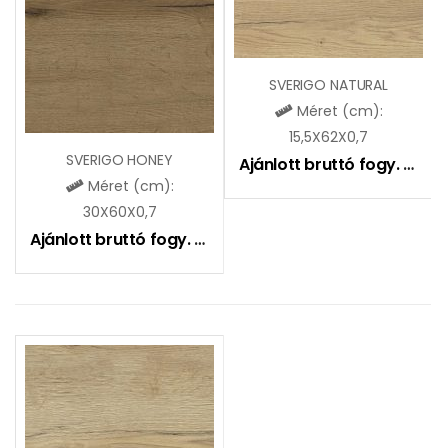
SVERIGO NATURAL
Méret (cm):
15,5X62X0,7
SVERIGO HONEY
Ajánlott bruttó fogy. ár:
7
Méret (cm):
30X60X0,7
Ajánlott bruttó fogy. ár:
7490
Ft