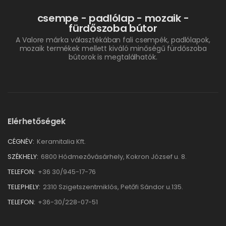
csempe - padlólap - mozaik -
fürdőszoba bútor
A Valore márka választékában fali csempék, padlólapok,
mozaik termékek mellett kiváló minőségű fürdőszoba
bútorok is megtalálhatók.
Elérhetőségek
CÉGNÉV:
Keramitalia Kft.
SZÉKHELY:
6800 Hódmezővásárhely, Kokron József u. 8.
TELEFON:
+36 30/945-17-76
TELEPHELY:
2310 Szigetszentmiklós, Petőfi Sándor u.135.
TELEFON:
+36-30/228-07-51