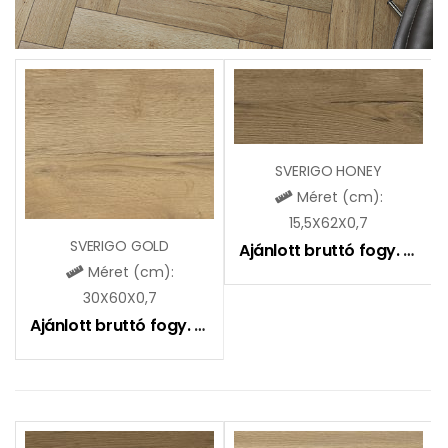
SVERIGO HONEY
Méret (cm):
15,5X62X0,7
SVERIGO GOLD
Ajánlott bruttó fogy. ár:
7
Méret (cm):
30X60X0,7
Ajánlott bruttó fogy. ár:
7490
Ft