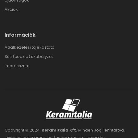
Újdonságok
Akciók
Információk
Adatkezelési tájékoztató
Süti (cookie) szabályzat
Impresszum
Copyright © 2024.
Keramitalia Kft.
Minden Jog Fenntartva.
www.valorecsempe.hu
|
www.szupercsempe.hu