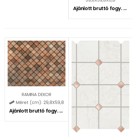
Ajánlott bruttó fogy. ár:
15
RAMINA DEKOR
Méret (cm): 29,8X59,8
Ajánlott bruttó fogy. ár:
8600
Ft