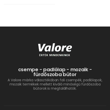
csempe - padlólap - mozaik -
fürdőszoba bútor
A Valore márka választékában fali csempék, padlólapok,
mozaik termékek mellett kiváló minőségű fürdőszoba
bútorok is megtalálhatók.