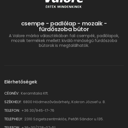
csempe - padlólap - mozaik -
fürdőszoba bútor
A Valore márka választékában fali csempék, padlólapok,
mozaik termékek mellett kiváló minőségű fürdőszoba
bútorok is megtalálhatók.
Elérhetőségek
CÉGNÉV:
Keramitalia Kft.
SZÉKHELY:
6800 Hódmezővásárhely, Kokron József u. 8.
TELEFON:
+36 30/945-17-76
TELEPHELY:
2310 Szigetszentmiklós, Petőfi Sándor u.135.
TELEFON:
+36-30/228-07-51