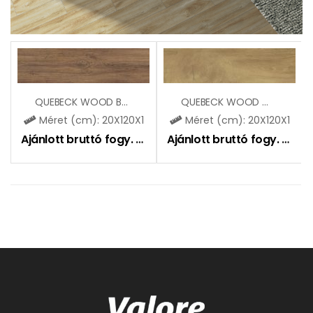
QUEBECK WOOD BROWN
QUEBECK WOOD WOOD
Méret (cm): 20X120X1
Méret (cm): 20X120X1
Ajánlott bruttó fogy. ár:
9190
Ft
Ajánlott bruttó fogy. ár:
91